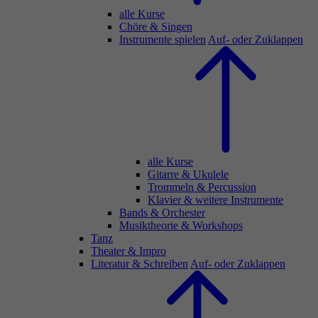
alle Kurse
Chöre & Singen
Instrumente spielen
Auf- oder Zuklappen
alle Kurse
Gitarre & Ukulele
Trommeln & Percussion
Klavier & weitere Instrumente
Bands & Orchester
Musiktheorie & Workshops
Tanz
Theater & Impro
Literatur & Schreiben
Auf- oder Zuklappen