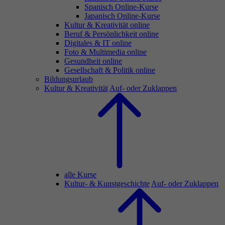
Spanisch Online-Kurse
Japanisch Online-Kurse
Kultur & Kreativität online
Beruf & Persönlichkeit online
Digitales & IT online
Foto & Multimedia online
Gesundheit online
Gesellschaft & Politik online
Bildungsurlaub
Kultur & Kreativität
Auf- oder Zuklappen
alle Kurse
Kultur- & Kunstgeschichte
Auf- oder Zuklappen