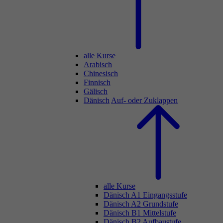
alle Kurse
Arabisch
Chinesisch
Finnisch
Gälisch
Dänisch
Auf- oder Zuklappen
alle Kurse
Dänisch A1 Eingangsstufe
Dänisch A2 Grundstufe
Dänisch B1 Mittelstufe
Dänisch B2 Aufbaustufe