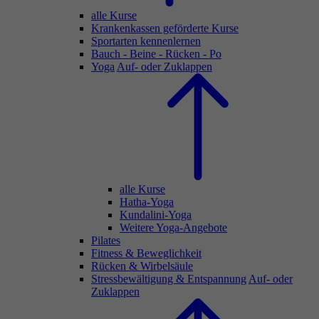
alle Kurse
Krankenkassen geförderte Kurse
Sportarten kennenlernen
Bauch - Beine - Rücken - Po
Yoga
Auf- oder Zuklappen
alle Kurse
Hatha-Yoga
Kundalini-Yoga
Weitere Yoga-Angebote
Pilates
Fitness & Beweglichkeit
Rücken & Wirbelsäule
Stressbewältigung & Entspannung
Auf- oder
Zuklappen