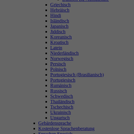
Griechisch
Hebräisch
Hindi
Isländisch
Japanisch
Jiddisch
Koreanisch
Kroatisch
Latein
Niederländisch
Norwegisch
Persisch
Polnisch
Portugiesisch (Brasilianisch)
Portugiesisch
Rumänisch
Russisch
Schwedisch
Thailändisch
Tschechisch
Ukrainisch
Ungarisch
Gebärdensprache
Kostenlose Sprachenberatung
Sprachen Specials