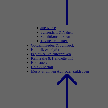
alle Kurse
Schneidern & Nähen
Schnittkonstruktion
Textile Techniken
Goldschmieden & Schmuck
Keramik & Töpfern
Papier- & Drucktechniken
Kalligrafie & Handlettering
Bildhauerei
Holz & Metall
Musik & Singen
Auf- oder Zuklappen