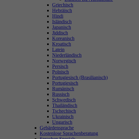
Griechisch
Hebräisch
Hindi
Isländisch
Japanisch
Jiddisch
Koreanisch
Kroatisch
Latein
Niederländisch
Norwegisch
Persisch
Polnisch
Portugiesisch (Brasilianisch)
Portugiesisch
Rumänisch
Russisch
Schwedisch
Thailändisch
Tschechisch
Ukrainisch
Ungarisch
Gebärdensprache
Kostenlose Sprachenberatung
Sprachen Specials