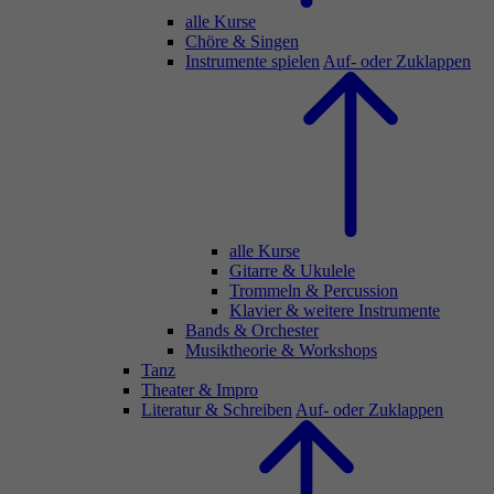
alle Kurse
Chöre & Singen
Instrumente spielen
Auf- oder Zuklappen
alle Kurse
Gitarre & Ukulele
Trommeln & Percussion
Klavier & weitere Instrumente
Bands & Orchester
Musiktheorie & Workshops
Tanz
Theater & Impro
Literatur & Schreiben
Auf- oder Zuklappen