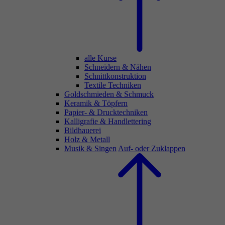
alle Kurse
Schneidern & Nähen
Schnittkonstruktion
Textile Techniken
Goldschmieden & Schmuck
Keramik & Töpfern
Papier- & Drucktechniken
Kalligrafie & Handlettering
Bildhauerei
Holz & Metall
Musik & Singen
Auf- oder Zuklappen