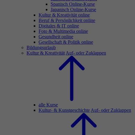
Spanisch Online-Kurse
Japanisch Online-Kurse
Kultur & Kreativität online
Beruf & Persönlichkeit online
Digitales & IT online
Foto & Multimedia online
Gesundheit online
Gesellschaft & Politik online
Bildungsurlaub
Kultur & Kreativität
Auf- oder Zuklappen
alle Kurse
Kultur- & Kunstgeschichte
Auf- oder Zuklappen