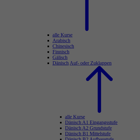
alle Kurse
Arabisch
Chinesisch
Finnisch
Gälisch
Dänisch
Auf- oder Zuklappen
alle Kurse
Dänisch A1 Eingangsstufe
Dänisch A2 Grundstufe
Dänisch B1 Mittelstufe
Dänisch B2 Aufbaustufe