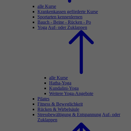
alle Kurse
Krankenkassen geförderte Kurse
Sportarten kennenlernen
Bauch - Beine - Rücken - Po
Yoga
Auf- oder Zuklappen
alle Kurse
Hatha-Yoga
Kundalini-Yoga
Weitere Yoga-Angebote
Pilates
Fitness & Beweglichkeit
Rücken & Wirbelsäule
Stressbewältigung & Entspannung
Auf- oder
Zuklappen