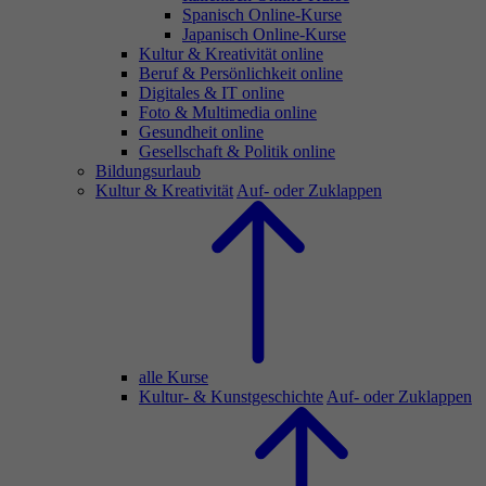
Spanisch Online-Kurse
Japanisch Online-Kurse
Kultur & Kreativität online
Beruf & Persönlichkeit online
Digitales & IT online
Foto & Multimedia online
Gesundheit online
Gesellschaft & Politik online
Bildungsurlaub
Kultur & Kreativität
Auf- oder Zuklappen
alle Kurse
Kultur- & Kunstgeschichte
Auf- oder Zuklappen