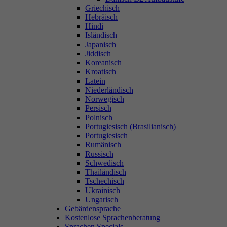
Griechisch
Hebräisch
Hindi
Isländisch
Japanisch
Jiddisch
Koreanisch
Kroatisch
Latein
Niederländisch
Norwegisch
Persisch
Polnisch
Portugiesisch (Brasilianisch)
Portugiesisch
Rumänisch
Russisch
Schwedisch
Thailändisch
Tschechisch
Ukrainisch
Ungarisch
Gebärdensprache
Kostenlose Sprachenberatung
Sprachen Specials