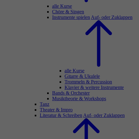
alle Kurse
Chöre & Singen
Instrumente spielen
Auf- oder Zuklappen
alle Kurse
Gitarre & Ukulele
Trommeln & Percussion
Klavier & weitere Instrumente
Bands & Orchester
Musiktheorie & Workshops
Tanz
Theater & Impro
Literatur & Schreiben
Auf- oder Zuklappen