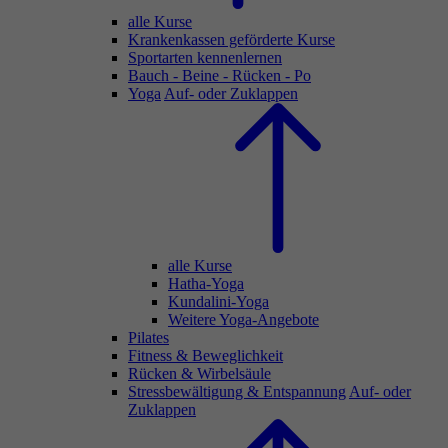
alle Kurse
Krankenkassen geförderte Kurse
Sportarten kennenlernen
Bauch - Beine - Rücken - Po
Yoga
Auf- oder Zuklappen
alle Kurse
Hatha-Yoga
Kundalini-Yoga
Weitere Yoga-Angebote
Pilates
Fitness & Beweglichkeit
Rücken & Wirbelsäule
Stressbewältigung & Entspannung
Auf- oder
Zuklappen