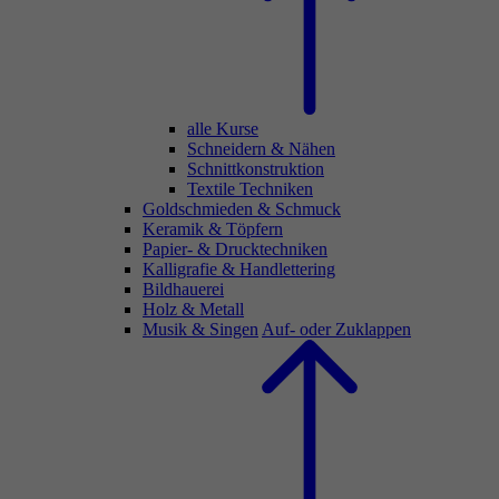
alle Kurse
Schneidern & Nähen
Schnittkonstruktion
Textile Techniken
Goldschmieden & Schmuck
Keramik & Töpfern
Papier- & Drucktechniken
Kalligrafie & Handlettering
Bildhauerei
Holz & Metall
Musik & Singen
Auf- oder Zuklappen