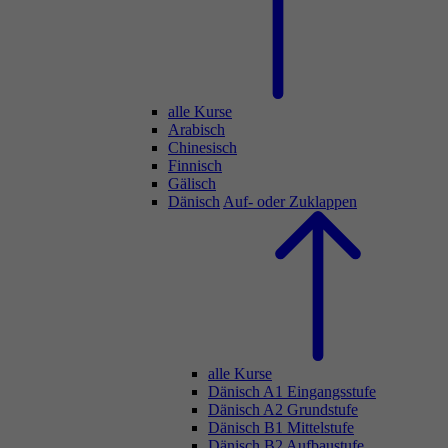
alle Kurse
Arabisch
Chinesisch
Finnisch
Gälisch
Dänisch
Auf- oder Zuklappen
alle Kurse
Dänisch A1 Eingangsstufe
Dänisch A2 Grundstufe
Dänisch B1 Mittelstufe
Dänisch B2 Aufbaustufe