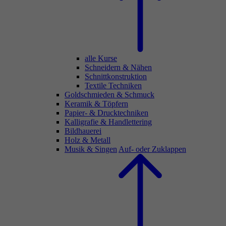
alle Kurse
Schneidern & Nähen
Schnittkonstruktion
Textile Techniken
Goldschmieden & Schmuck
Keramik & Töpfern
Papier- & Drucktechniken
Kalligrafie & Handlettering
Bildhauerei
Holz & Metall
Musik & Singen
Auf- oder Zuklappen