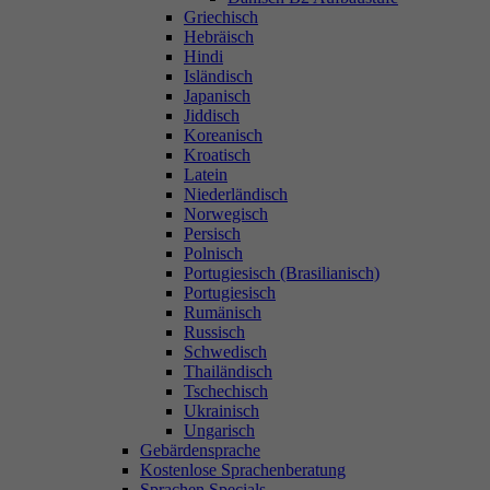
Griechisch
Hebräisch
Hindi
Isländisch
Japanisch
Jiddisch
Koreanisch
Kroatisch
Latein
Niederländisch
Norwegisch
Persisch
Polnisch
Portugiesisch (Brasilianisch)
Portugiesisch
Rumänisch
Russisch
Schwedisch
Thailändisch
Tschechisch
Ukrainisch
Ungarisch
Gebärdensprache
Kostenlose Sprachenberatung
Sprachen Specials