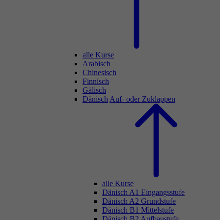
alle Kurse
Arabisch
Chinesisch
Finnisch
Gälisch
Dänisch
Auf- oder Zuklappen
alle Kurse
Dänisch A1 Eingangsstufe
Dänisch A2 Grundstufe
Dänisch B1 Mittelstufe
Dänisch B2 Aufbaustufe