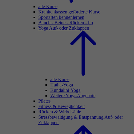
alle Kurse
Krankenkassen geförderte Kurse
Sportarten kennenlernen
Bauch - Beine - Rücken - Po
Yoga
Auf- oder Zuklappen
alle Kurse
Hatha-Yoga
Kundalini-Yoga
Weitere Yoga-Angebote
Pilates
Fitness & Beweglichkeit
Rücken & Wirbelsäule
Stressbewältigung & Entspannung
Auf- oder
Zuklappen