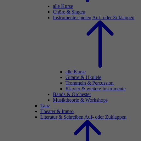
alle Kurse
Chöre & Singen
Instrumente spielen
Auf- oder Zuklappen
alle Kurse
Gitarre & Ukulele
Trommeln & Percussion
Klavier & weitere Instrumente
Bands & Orchester
Musiktheorie & Workshops
Tanz
Theater & Impro
Literatur & Schreiben
Auf- oder Zuklappen