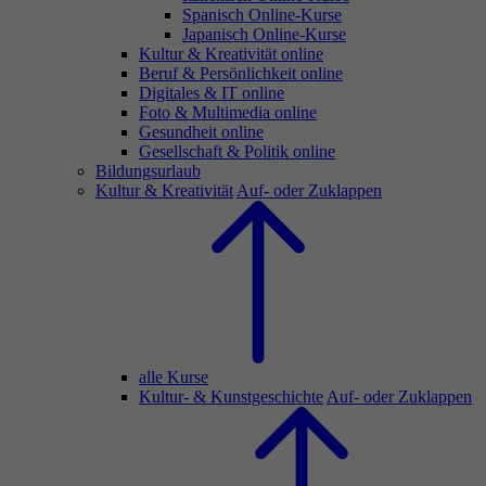
Spanisch Online-Kurse
Japanisch Online-Kurse
Kultur & Kreativität online
Beruf & Persönlichkeit online
Digitales & IT online
Foto & Multimedia online
Gesundheit online
Gesellschaft & Politik online
Bildungsurlaub
Kultur & Kreativität
Auf- oder Zuklappen
alle Kurse
Kultur- & Kunstgeschichte
Auf- oder Zuklappen