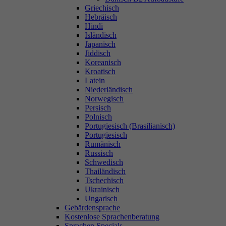
Griechisch
Hebräisch
Hindi
Isländisch
Japanisch
Jiddisch
Koreanisch
Kroatisch
Latein
Niederländisch
Norwegisch
Persisch
Polnisch
Portugiesisch (Brasilianisch)
Portugiesisch
Rumänisch
Russisch
Schwedisch
Thailändisch
Tschechisch
Ukrainisch
Ungarisch
Gebärdensprache
Kostenlose Sprachenberatung
Sprachen Specials