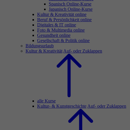
Spanisch Online-Kurse
Japanisch Online-Kurse
Kultur & Kreativität online
Beruf & Persönlichkeit online
Digitales & IT online
Foto & Multimedia online
Gesundheit online
Gesellschaft & Politik online
Bildungsurlaub
Kultur & Kreativität
Auf- oder Zuklappen
alle Kurse
Kultur- & Kunstgeschichte
Auf- oder Zuklappen