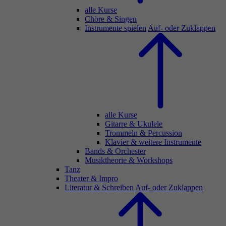
alle Kurse
Chöre & Singen
Instrumente spielen
Auf- oder Zuklappen
alle Kurse
Gitarre & Ukulele
Trommeln & Percussion
Klavier & weitere Instrumente
Bands & Orchester
Musiktheorie & Workshops
Tanz
Theater & Impro
Literatur & Schreiben
Auf- oder Zuklappen