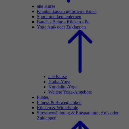
alle Kurse
Krankenkassen geförderte Kurse
Sportarten kennenlernen
Bauch - Beine - Rücken - Po
Yoga
Auf- oder Zuklappen
alle Kurse
Hatha-Yoga
Kundalini-Yoga
Weitere Yoga-Angebote
Pilates
Fitness & Beweglichkeit
Rücken & Wirbelsäule
Stressbewältigung & Entspannung
Auf- oder
Zuklappen