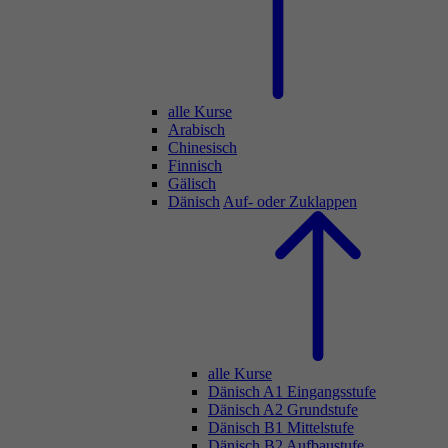
alle Kurse
Arabisch
Chinesisch
Finnisch
Gälisch
Dänisch
Auf- oder Zuklappen
alle Kurse
Dänisch A1 Eingangsstufe
Dänisch A2 Grundstufe
Dänisch B1 Mittelstufe
Dänisch B2 Aufbaustufe