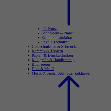
alle Kurse
Schneidern & Nähen
Schnittkonstruktion
Textile Techniken
Goldschmieden & Schmuck
Keramik & Töpfern
Papier- & Drucktechniken
Kalligrafie & Handlettering
Bildhauerei
Holz & Metall
Musik & Singen
Auf- oder Zuklappen