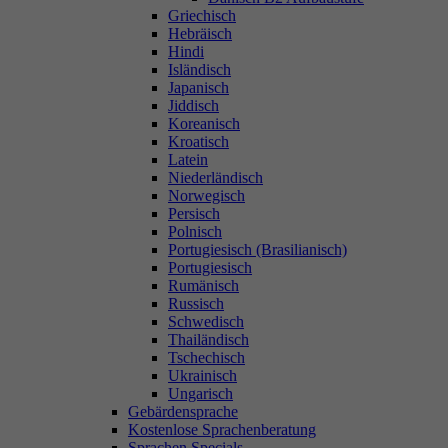
Griechisch
Hebräisch
Hindi
Isländisch
Japanisch
Jiddisch
Koreanisch
Kroatisch
Latein
Niederländisch
Norwegisch
Persisch
Polnisch
Portugiesisch (Brasilianisch)
Portugiesisch
Rumänisch
Russisch
Schwedisch
Thailändisch
Tschechisch
Ukrainisch
Ungarisch
Gebärdensprache
Kostenlose Sprachenberatung
Sprachen Specials