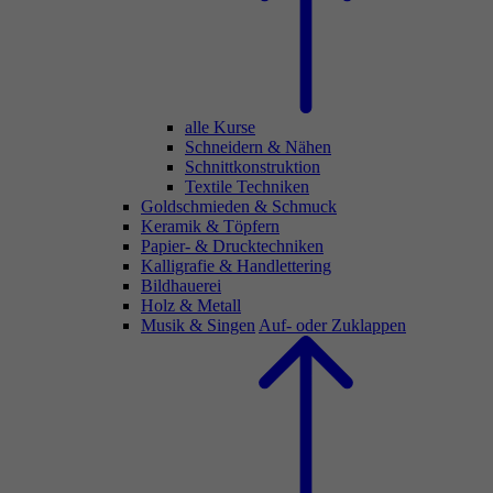
alle Kurse
Schneidern & Nähen
Schnittkonstruktion
Textile Techniken
Goldschmieden & Schmuck
Keramik & Töpfern
Papier- & Drucktechniken
Kalligrafie & Handlettering
Bildhauerei
Holz & Metall
Musik & Singen
Auf- oder Zuklappen