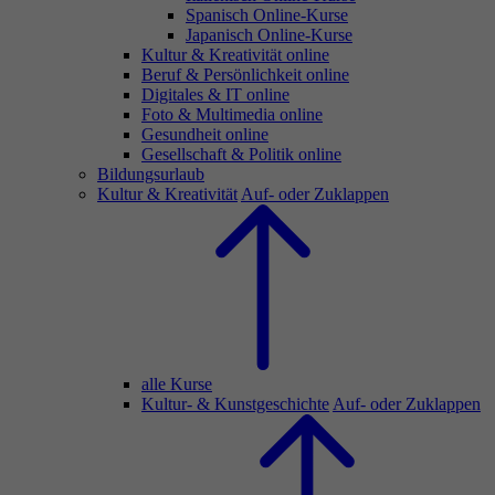
Spanisch Online-Kurse
Japanisch Online-Kurse
Kultur & Kreativität online
Beruf & Persönlichkeit online
Digitales & IT online
Foto & Multimedia online
Gesundheit online
Gesellschaft & Politik online
Bildungsurlaub
Kultur & Kreativität
Auf- oder Zuklappen
alle Kurse
Kultur- & Kunstgeschichte
Auf- oder Zuklappen