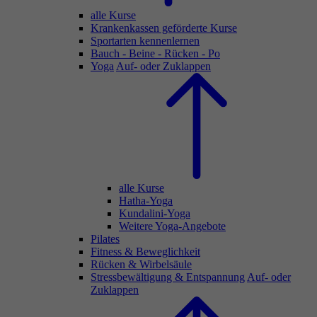
alle Kurse
Krankenkassen geförderte Kurse
Sportarten kennenlernen
Bauch - Beine - Rücken - Po
Yoga
Auf- oder Zuklappen
alle Kurse
Hatha-Yoga
Kundalini-Yoga
Weitere Yoga-Angebote
Pilates
Fitness & Beweglichkeit
Rücken & Wirbelsäule
Stressbewältigung & Entspannung
Auf- oder
Zuklappen