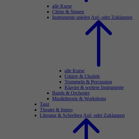
alle Kurse
Chöre & Singen
Instrumente spielen
Auf- oder Zuklappen
alle Kurse
Gitarre & Ukulele
Trommeln & Percussion
Klavier & weitere Instrumente
Bands & Orchester
Musiktheorie & Workshops
Tanz
Theater & Impro
Literatur & Schreiben
Auf- oder Zuklappen