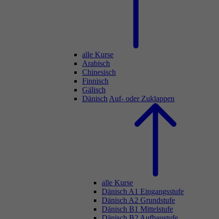
alle Kurse
Arabisch
Chinesisch
Finnisch
Gälisch
Dänisch
Auf- oder Zuklappen
alle Kurse
Dänisch A1 Eingangsstufe
Dänisch A2 Grundstufe
Dänisch B1 Mittelstufe
Dänisch B2 Aufbaustufe