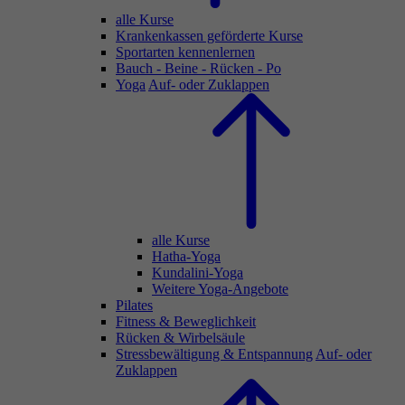
alle Kurse
Krankenkassen geförderte Kurse
Sportarten kennenlernen
Bauch - Beine - Rücken - Po
Yoga
Auf- oder Zuklappen
alle Kurse
Hatha-Yoga
Kundalini-Yoga
Weitere Yoga-Angebote
Pilates
Fitness & Beweglichkeit
Rücken & Wirbelsäule
Stressbewältigung & Entspannung
Auf- oder
Zuklappen