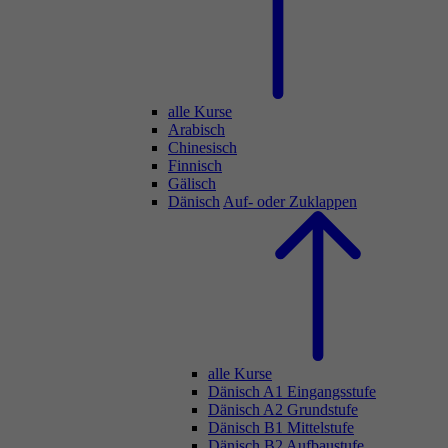
alle Kurse
Arabisch
Chinesisch
Finnisch
Gälisch
Dänisch
Auf- oder Zuklappen
alle Kurse
Dänisch A1 Eingangsstufe
Dänisch A2 Grundstufe
Dänisch B1 Mittelstufe
Dänisch B2 Aufbaustufe