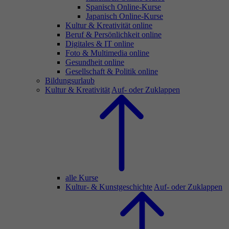
Spanisch Online-Kurse
Japanisch Online-Kurse
Kultur & Kreativität online
Beruf & Persönlichkeit online
Digitales & IT online
Foto & Multimedia online
Gesundheit online
Gesellschaft & Politik online
Bildungsurlaub
Kultur & Kreativität
Auf- oder Zuklappen
alle Kurse
Kultur- & Kunstgeschichte
Auf- oder Zuklappen