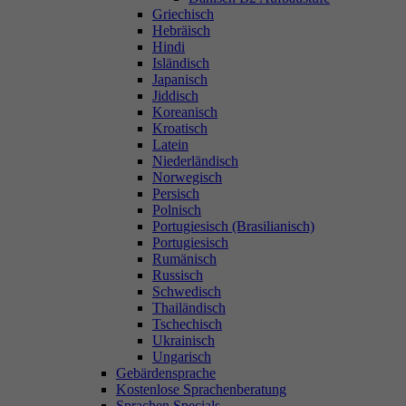
Griechisch
Hebräisch
Hindi
Isländisch
Japanisch
Jiddisch
Koreanisch
Kroatisch
Latein
Niederländisch
Norwegisch
Persisch
Polnisch
Portugiesisch (Brasilianisch)
Portugiesisch
Rumänisch
Russisch
Schwedisch
Thailändisch
Tschechisch
Ukrainisch
Ungarisch
Gebärdensprache
Kostenlose Sprachenberatung
Sprachen Specials