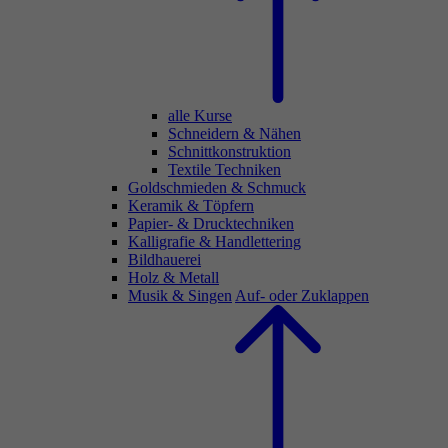
alle Kurse
Schneidern & Nähen
Schnittkonstruktion
Textile Techniken
Goldschmieden & Schmuck
Keramik & Töpfern
Papier- & Drucktechniken
Kalligrafie & Handlettering
Bildhauerei
Holz & Metall
Musik & Singen
Auf- oder Zuklappen