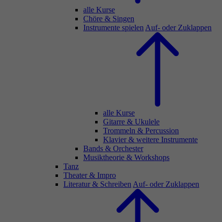
alle Kurse
Chöre & Singen
Instrumente spielen
Auf- oder Zuklappen
alle Kurse
Gitarre & Ukulele
Trommeln & Percussion
Klavier & weitere Instrumente
Bands & Orchester
Musiktheorie & Workshops
Tanz
Theater & Impro
Literatur & Schreiben
Auf- oder Zuklappen