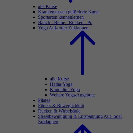
alle Kurse
Krankenkassen geförderte Kurse
Sportarten kennenlernen
Bauch - Beine - Rücken - Po
Yoga
Auf- oder Zuklappen
alle Kurse
Hatha-Yoga
Kundalini-Yoga
Weitere Yoga-Angebote
Pilates
Fitness & Beweglichkeit
Rücken & Wirbelsäule
Stressbewältigung & Entspannung
Auf- oder
Zuklappen