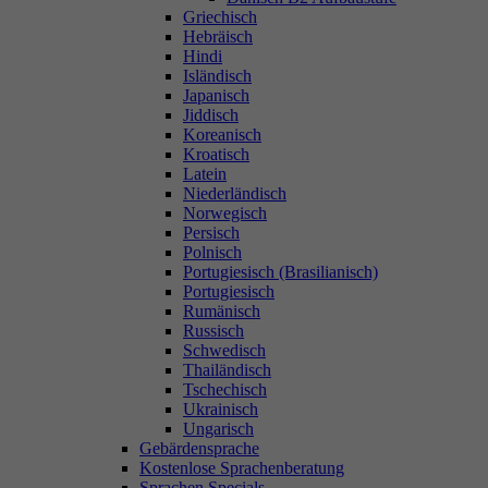
Griechisch
Hebräisch
Hindi
Isländisch
Japanisch
Jiddisch
Koreanisch
Kroatisch
Latein
Niederländisch
Norwegisch
Persisch
Polnisch
Portugiesisch (Brasilianisch)
Portugiesisch
Rumänisch
Russisch
Schwedisch
Thailändisch
Tschechisch
Ukrainisch
Ungarisch
Gebärdensprache
Kostenlose Sprachenberatung
Sprachen Specials