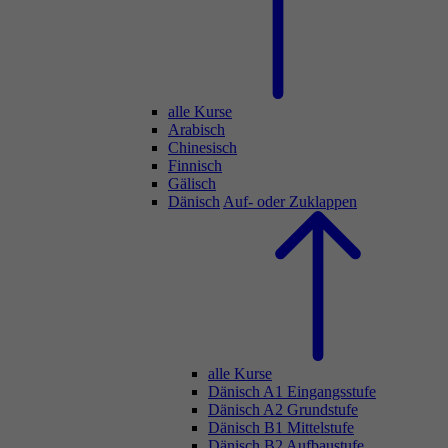
alle Kurse
Arabisch
Chinesisch
Finnisch
Gälisch
Dänisch
Auf- oder Zuklappen
alle Kurse
Dänisch A1 Eingangsstufe
Dänisch A2 Grundstufe
Dänisch B1 Mittelstufe
Dänisch B2 Aufbaustufe