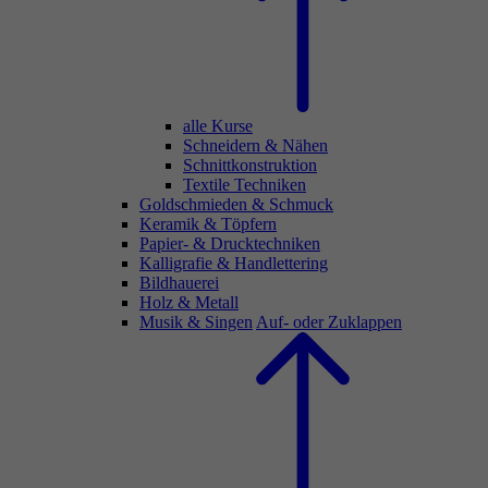
alle Kurse
Schneidern & Nähen
Schnittkonstruktion
Textile Techniken
Goldschmieden & Schmuck
Keramik & Töpfern
Papier- & Drucktechniken
Kalligrafie & Handlettering
Bildhauerei
Holz & Metall
Musik & Singen
Auf- oder Zuklappen