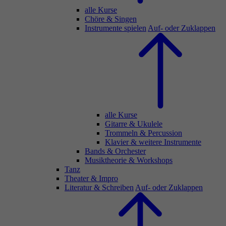
alle Kurse
Chöre & Singen
Instrumente spielen
Auf- oder Zuklappen
alle Kurse
Gitarre & Ukulele
Trommeln & Percussion
Klavier & weitere Instrumente
Bands & Orchester
Musiktheorie & Workshops
Tanz
Theater & Impro
Literatur & Schreiben
Auf- oder Zuklappen