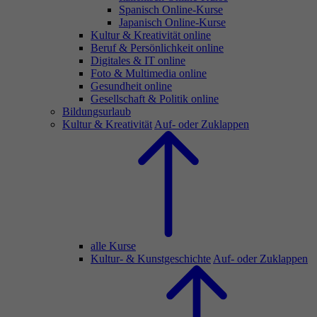
Spanisch Online-Kurse
Japanisch Online-Kurse
Kultur & Kreativität online
Beruf & Persönlichkeit online
Digitales & IT online
Foto & Multimedia online
Gesundheit online
Gesellschaft & Politik online
Bildungsurlaub
Kultur & Kreativität
Auf- oder Zuklappen
alle Kurse
Kultur- & Kunstgeschichte
Auf- oder Zuklappen