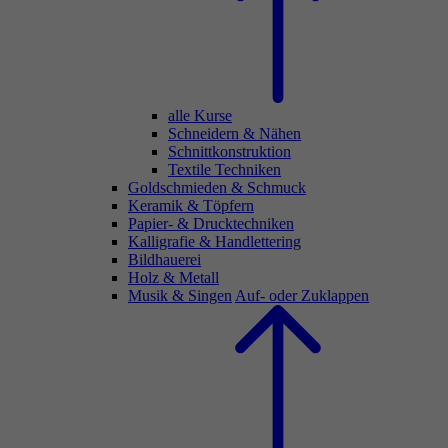
alle Kurse
Schneidern & Nähen
Schnittkonstruktion
Textile Techniken
Goldschmieden & Schmuck
Keramik & Töpfern
Papier- & Drucktechniken
Kalligrafie & Handlettering
Bildhauerei
Holz & Metall
Musik & Singen
Auf- oder Zuklappen