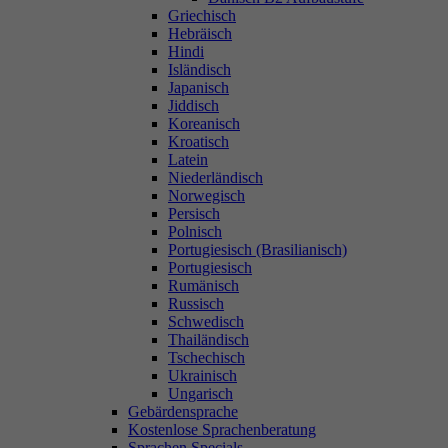
Griechisch
Hebräisch
Hindi
Isländisch
Japanisch
Jiddisch
Koreanisch
Kroatisch
Latein
Niederländisch
Norwegisch
Persisch
Polnisch
Portugiesisch (Brasilianisch)
Portugiesisch
Rumänisch
Russisch
Schwedisch
Thailändisch
Tschechisch
Ukrainisch
Ungarisch
Gebärdensprache
Kostenlose Sprachenberatung
Sprachen Specials