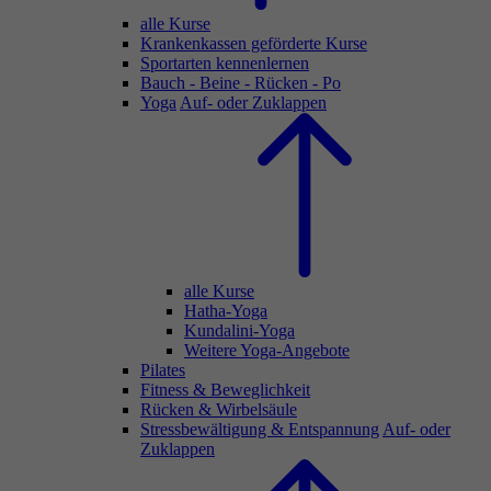
alle Kurse
Krankenkassen geförderte Kurse
Sportarten kennenlernen
Bauch - Beine - Rücken - Po
Yoga
Auf- oder Zuklappen
alle Kurse
Hatha-Yoga
Kundalini-Yoga
Weitere Yoga-Angebote
Pilates
Fitness & Beweglichkeit
Rücken & Wirbelsäule
Stressbewältigung & Entspannung
Auf- oder
Zuklappen