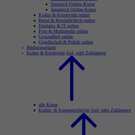
Spanisch Online-Kurse
Japanisch Online-Kurse
Kultur & Kreativität online
Beruf & Persönlichkeit online
Digitales & IT online
Foto & Multimedia online
Gesundheit online
Gesellschaft & Politik online
Bildungsurlaub
Kultur & Kreativität
Auf- oder Zuklappen
alle Kurse
Kultur- & Kunstgeschichte
Auf- oder Zuklappen