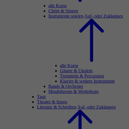
alle Kurse
Chöre & Singen
Instrumente spielen
Auf- oder Zuklappen
alle Kurse
Gitarre & Ukulele
Trommeln & Percussion
Klavier & weitere Instrumente
Bands & Orchester
Musiktheorie & Workshops
Tanz
Theater & Impro
Literatur & Schreiben
Auf- oder Zuklappen