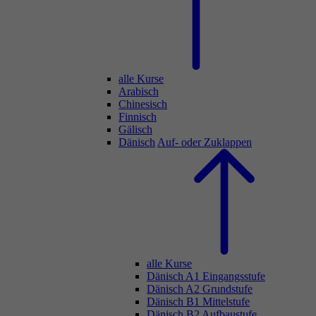
alle Kurse
Arabisch
Chinesisch
Finnisch
Gälisch
Dänisch
Auf- oder Zuklappen
alle Kurse
Dänisch A1 Eingangsstufe
Dänisch A2 Grundstufe
Dänisch B1 Mittelstufe
Dänisch B2 Aufbaustufe