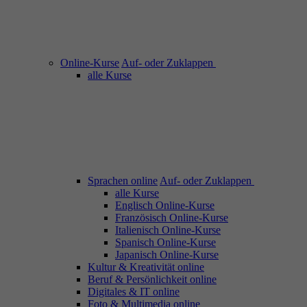
Online-Kurse
Auf- oder Zuklappen
alle Kurse
Sprachen online
Auf- oder Zuklappen
alle Kurse
Englisch Online-Kurse
Französisch Online-Kurse
Italienisch Online-Kurse
Spanisch Online-Kurse
Japanisch Online-Kurse
Kultur & Kreativität online
Beruf & Persönlichkeit online
Digitales & IT online
Foto & Multimedia online