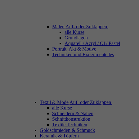
Malen
Auf- oder Zuklappen
alle Kurse
Grundlagen
Aquarell / Acryl / Öl / Pastel
Portrait, Akt & Motive
Techniken und Experimentelles
Textil & Mode
Auf- oder Zuklappen
alle Kurse
Schneidern & Nähen
Schnittkonstruktion
Textile Techniken
Goldschmieden & Schmuck
Keramik & Töpfern