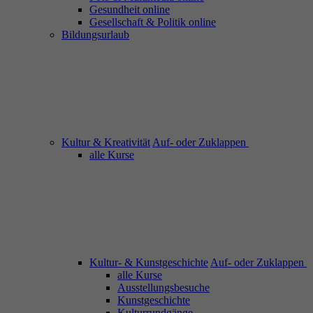
Gesundheit online
Gesellschaft & Politik online
Bildungsurlaub
Kultur & Kreativität
Auf- oder Zuklappen
alle Kurse
Kultur- & Kunstgeschichte
Auf- oder Zuklappen
alle Kurse
Ausstellungsbesuche
Kunstgeschichte
Kulturrundgänge