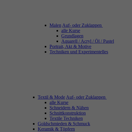
Malen
Auf- oder Zuklappen
alle Kurse
Grundlagen
Aquarell / Acryl / Öl / Pastel
Portrait, Akt & Motive
Techniken und Experimentelles
Textil & Mode
Auf- oder Zuklappen
alle Kurse
Schneidern & Nähen
Schnittkonstruktion
Textile Techniken
Goldschmieden & Schmuck
Keramik & Töpfern