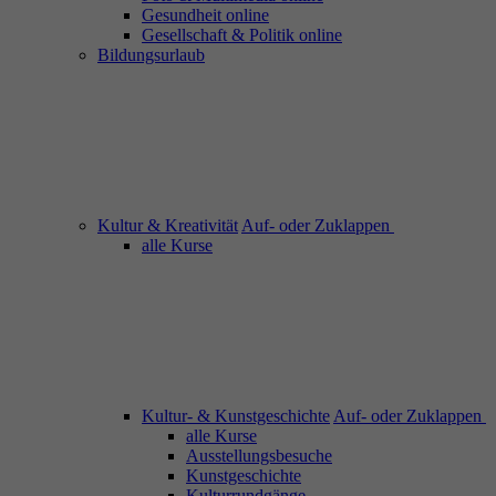
Gesundheit online
Gesellschaft & Politik online
Bildungsurlaub
Kultur & Kreativität
Auf- oder Zuklappen
alle Kurse
Kultur- & Kunstgeschichte
Auf- oder Zuklappen
alle Kurse
Ausstellungsbesuche
Kunstgeschichte
Kulturrundgänge