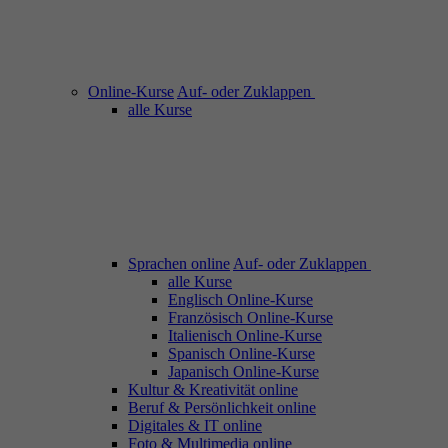
Online-Kurse
Auf- oder Zuklappen
alle Kurse
Sprachen online
Auf- oder Zuklappen
alle Kurse
Englisch Online-Kurse
Französisch Online-Kurse
Italienisch Online-Kurse
Spanisch Online-Kurse
Japanisch Online-Kurse
Kultur & Kreativität online
Beruf & Persönlichkeit online
Digitales & IT online
Foto & Multimedia online