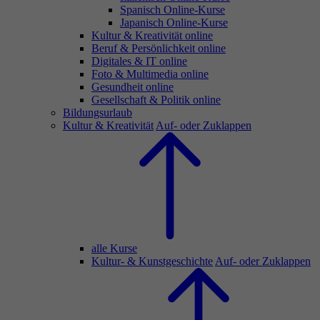
Spanisch Online-Kurse
Japanisch Online-Kurse
Kultur & Kreativität online
Beruf & Persönlichkeit online
Digitales & IT online
Foto & Multimedia online
Gesundheit online
Gesellschaft & Politik online
Bildungsurlaub
Kultur & Kreativität
Auf- oder Zuklappen
alle Kurse
Kultur- & Kunstgeschichte
Auf- oder Zuklappen