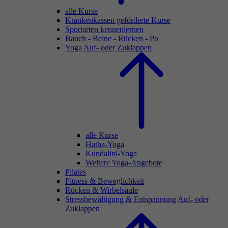
alle Kurse
Krankenkassen geförderte Kurse
Sportarten kennenlernen
Bauch - Beine - Rücken - Po
Yoga
Auf- oder Zuklappen
alle Kurse
Hatha-Yoga
Kundalini-Yoga
Weitere Yoga-Angebote
Pilates
Fitness & Beweglichkeit
Rücken & Wirbelsäule
Stressbewältigung & Entspannung
Auf- oder
Zuklappen