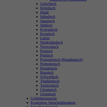
Griechisch
Hebräisch
Hindi
Isländisch
Japanisch
Jiddisch
Koreanisch
Kroatisch
Latein
Niederländisch
Norwegisch
Persisch
Polnisch
Portugiesisch (Brasilianisch)
Portugiesisch
Rumänisch
Russisch
Schwedisch
Thailändisch
Tschechisch
Ukrainisch
Ungarisch
Gebärdensprache
Kostenlose Sprachenberatung
Sprachen Specials