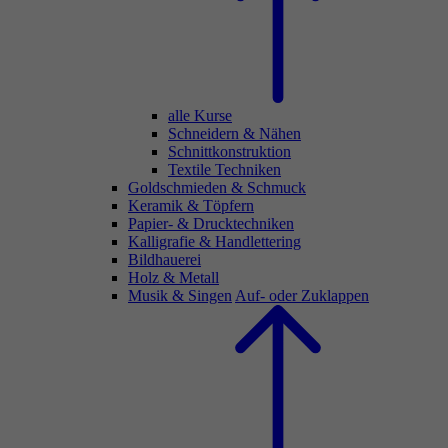
alle Kurse
Schneidern & Nähen
Schnittkonstruktion
Textile Techniken
Goldschmieden & Schmuck
Keramik & Töpfern
Papier- & Drucktechniken
Kalligrafie & Handlettering
Bildhauerei
Holz & Metall
Musik & Singen
Auf- oder Zuklappen