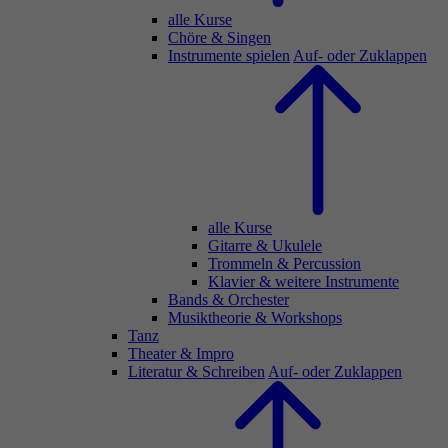
alle Kurse
Chöre & Singen
Instrumente spielen
Auf- oder Zuklappen
alle Kurse
Gitarre & Ukulele
Trommeln & Percussion
Klavier & weitere Instrumente
Bands & Orchester
Musiktheorie & Workshops
Tanz
Theater & Impro
Literatur & Schreiben
Auf- oder Zuklappen