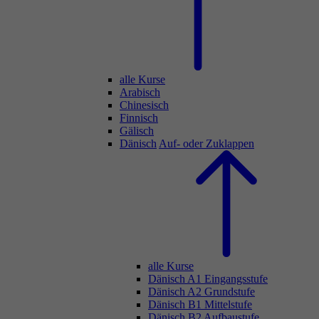
alle Kurse
Arabisch
Chinesisch
Finnisch
Gälisch
Dänisch
Auf- oder Zuklappen
alle Kurse
Dänisch A1 Eingangsstufe
Dänisch A2 Grundstufe
Dänisch B1 Mittelstufe
Dänisch B2 Aufbaustufe