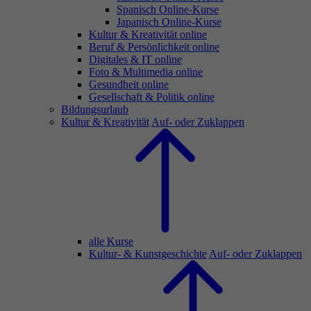
Spanisch Online-Kurse
Japanisch Online-Kurse
Kultur & Kreativität online
Beruf & Persönlichkeit online
Digitales & IT online
Foto & Multimedia online
Gesundheit online
Gesellschaft & Politik online
Bildungsurlaub
Kultur & Kreativität
Auf- oder Zuklappen
alle Kurse
Kultur- & Kunstgeschichte
Auf- oder Zuklappen