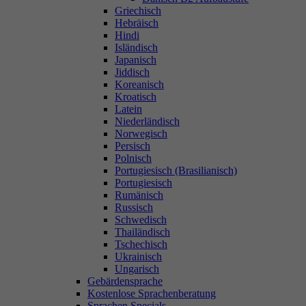
Griechisch
Hebräisch
Hindi
Isländisch
Japanisch
Jiddisch
Koreanisch
Kroatisch
Latein
Niederländisch
Norwegisch
Persisch
Polnisch
Portugiesisch (Brasilianisch)
Portugiesisch
Rumänisch
Russisch
Schwedisch
Thailändisch
Tschechisch
Ukrainisch
Ungarisch
Gebärdensprache
Kostenlose Sprachenberatung
Sprachen Specials