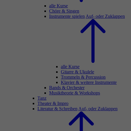
alle Kurse
Chöre & Singen
Instrumente spielen
Auf- oder Zuklappen
alle Kurse
Gitarre & Ukulele
Trommeln & Percussion
Klavier & weitere Instrumente
Bands & Orchester
Musiktheorie & Workshops
Tanz
Theater & Impro
Literatur & Schreiben
Auf- oder Zuklappen