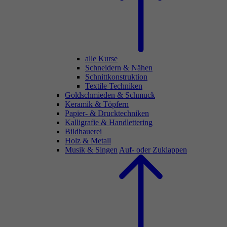
alle Kurse
Schneidern & Nähen
Schnittkonstruktion
Textile Techniken
Goldschmieden & Schmuck
Keramik & Töpfern
Papier- & Drucktechniken
Kalligrafie & Handlettering
Bildhauerei
Holz & Metall
Musik & Singen
Auf- oder Zuklappen