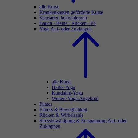
alle Kurse
Krankenkassen geförderte Kurse
Sportarten kennenlernen
Bauch - Beine - Rücken - Po
Yoga
Auf- oder Zuklappen
alle Kurse
Hatha-Yoga
Kundalini-Yoga
Weitere Yoga-Angebote
Pilates
Fitness & Beweglichkeit
Rücken & Wirbelsäule
Stressbewältigung & Entspannung
Auf- oder
Zuklappen