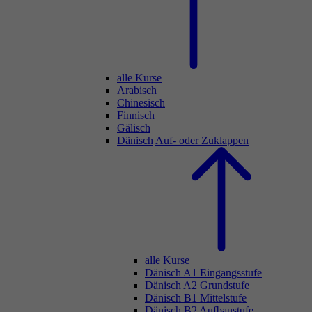
alle Kurse
Arabisch
Chinesisch
Finnisch
Gälisch
Dänisch
Auf- oder Zuklappen
alle Kurse
Dänisch A1 Eingangsstufe
Dänisch A2 Grundstufe
Dänisch B1 Mittelstufe
Dänisch B2 Aufbaustufe