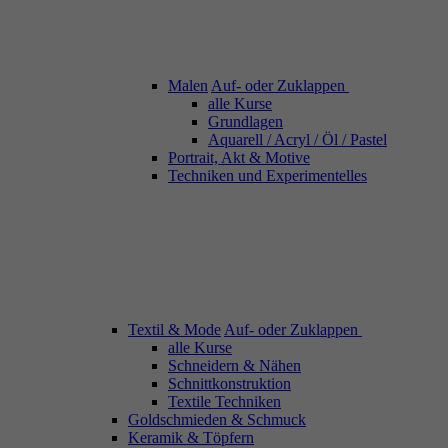
Malen
Auf- oder Zuklappen
alle Kurse
Grundlagen
Aquarell / Acryl / Öl / Pastel
Portrait, Akt & Motive
Techniken und Experimentelles
Textil & Mode
Auf- oder Zuklappen
alle Kurse
Schneidern & Nähen
Schnittkonstruktion
Textile Techniken
Goldschmieden & Schmuck
Keramik & Töpfern