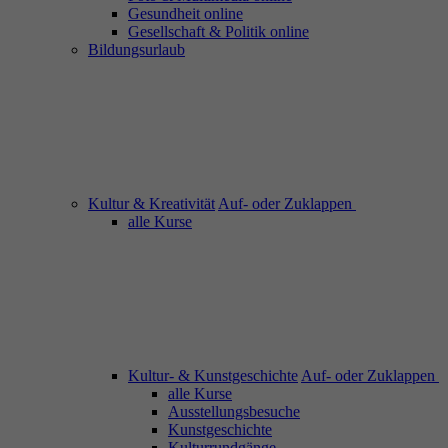
Gesundheit online
Gesellschaft & Politik online
Bildungsurlaub
Kultur & Kreativität
Auf- oder Zuklappen
alle Kurse
Kultur- & Kunstgeschichte
Auf- oder Zuklappen
alle Kurse
Ausstellungsbesuche
Kunstgeschichte
Kulturrundgänge