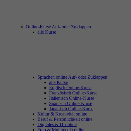
Online-Kurse
Auf- oder Zuklappen
alle Kurse
Sprachen online
Auf- oder Zuklappen
alle Kurse
Englisch Online-Kurse
Französisch Online-Kurse
Italienisch Online-Kurse
Spanisch Online-Kurse
Japanisch Online-Kurse
Kultur & Kreativität online
Beruf & Persönlichkeit online
Digitales & IT online
Foto & Multimedia online