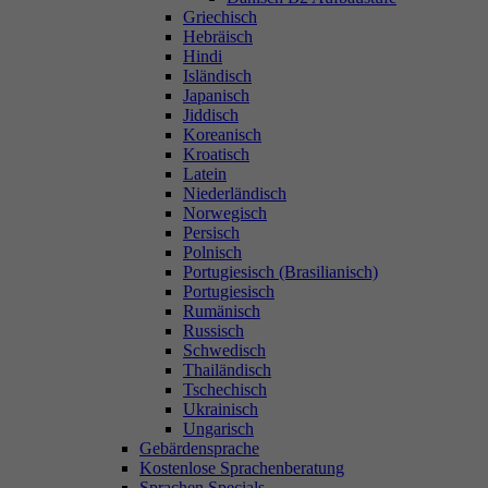
Griechisch
Hebräisch
Hindi
Isländisch
Japanisch
Jiddisch
Koreanisch
Kroatisch
Latein
Niederländisch
Norwegisch
Persisch
Polnisch
Portugiesisch (Brasilianisch)
Portugiesisch
Rumänisch
Russisch
Schwedisch
Thailändisch
Tschechisch
Ukrainisch
Ungarisch
Gebärdensprache
Kostenlose Sprachenberatung
Sprachen Specials