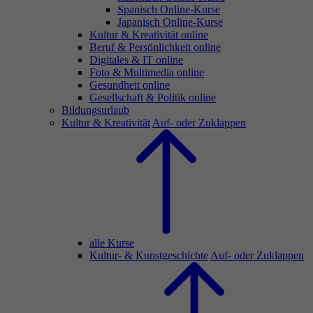
Spanisch Online-Kurse
Japanisch Online-Kurse
Kultur & Kreativität online
Beruf & Persönlichkeit online
Digitales & IT online
Foto & Multimedia online
Gesundheit online
Gesellschaft & Politik online
Bildungsurlaub
Kultur & Kreativität
Auf- oder Zuklappen
alle Kurse
Kultur- & Kunstgeschichte
Auf- oder Zuklappen