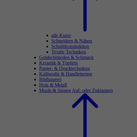
alle Kurse
Schneidern & Nähen
Schnittkonstruktion
Textile Techniken
Goldschmieden & Schmuck
Keramik & Töpfern
Papier- & Drucktechniken
Kalligrafie & Handlettering
Bildhauerei
Holz & Metall
Musik & Singen
Auf- oder Zuklappen