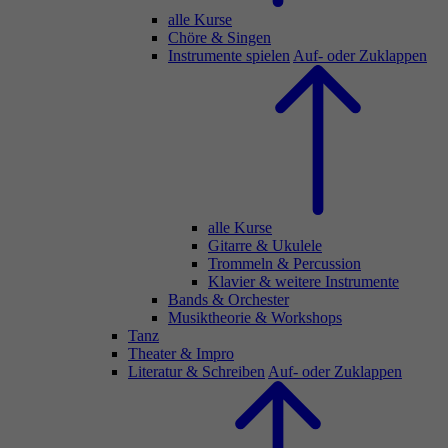
alle Kurse
Chöre & Singen
Instrumente spielen
Auf- oder Zuklappen
alle Kurse
Gitarre & Ukulele
Trommeln & Percussion
Klavier & weitere Instrumente
Bands & Orchester
Musiktheorie & Workshops
Tanz
Theater & Impro
Literatur & Schreiben
Auf- oder Zuklappen