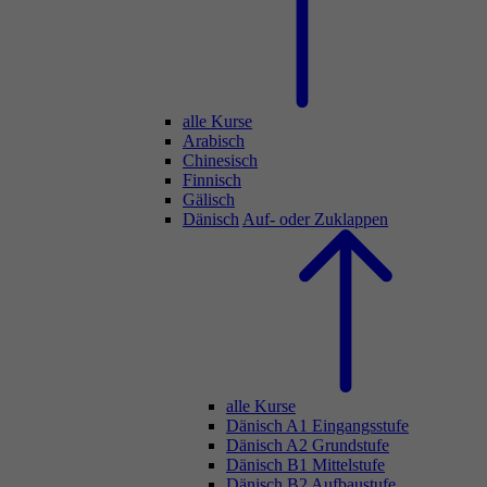
alle Kurse
Arabisch
Chinesisch
Finnisch
Gälisch
Dänisch
Auf- oder Zuklappen
alle Kurse
Dänisch A1 Eingangsstufe
Dänisch A2 Grundstufe
Dänisch B1 Mittelstufe
Dänisch B2 Aufbaustufe