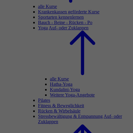
alle Kurse
Krankenkassen geförderte Kurse
Sportarten kennenlernen
Bauch - Beine - Rücken - Po
Yoga
Auf- oder Zuklappen
alle Kurse
Hatha-Yoga
Kundalini-Yoga
Weitere Yoga-Angebote
Pilates
Fitness & Beweglichkeit
Rücken & Wirbelsäule
Stressbewältigung & Entspannung
Auf- oder
Zuklappen