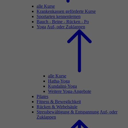
alle Kurse
Krankenkassen geförderte Kurse
Sportarten kennenlernen
Bauch - Beine - Rücken - Po
Yoga
Auf- oder Zuklappen
alle Kurse
Hatha-Yoga
Kundalini-Yoga
Weitere Yoga-Angebote
Pilates
Fitness & Beweglichkeit
Rücken & Wirbelsäule
Stressbewältigung & Entspannung
Auf- oder
Zuklappen