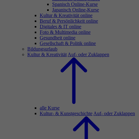
Spanisch Online-Kurse
Japanisch Online-Kurse
Kultur & Kreativität online
Beruf & Persönlichkeit online
Digitales & IT online
Foto & Multimedia online
Gesundheit online
Gesellschaft & Politik online
Bildungsurlaub
Kultur & Kreativität
Auf- oder Zuklappen
alle Kurse
Kultur- & Kunstgeschichte
Auf- oder Zuklappen