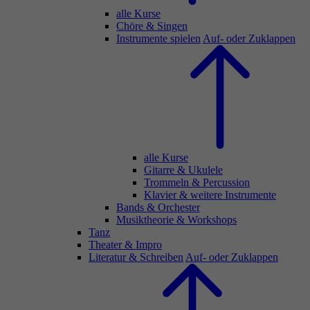
alle Kurse
Chöre & Singen
Instrumente spielen
Auf- oder Zuklappen
alle Kurse
Gitarre & Ukulele
Trommeln & Percussion
Klavier & weitere Instrumente
Bands & Orchester
Musiktheorie & Workshops
Tanz
Theater & Impro
Literatur & Schreiben
Auf- oder Zuklappen