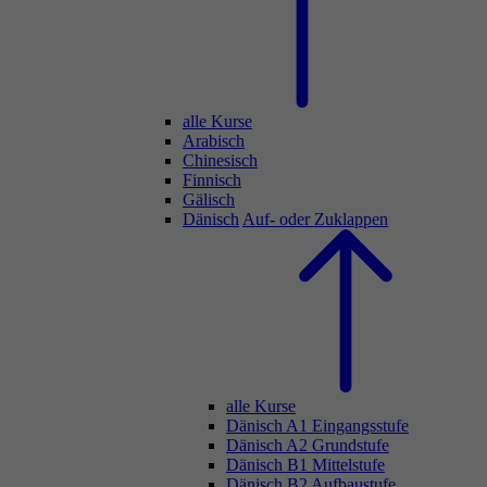
alle Kurse
Arabisch
Chinesisch
Finnisch
Gälisch
Dänisch
Auf- oder Zuklappen
alle Kurse
Dänisch A1 Eingangsstufe
Dänisch A2 Grundstufe
Dänisch B1 Mittelstufe
Dänisch B2 Aufbaustufe