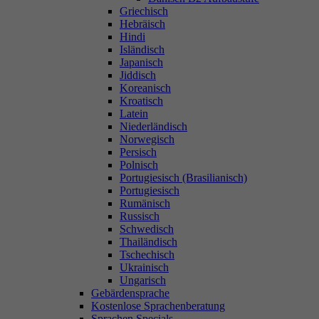
Griechisch
Hebräisch
Hindi
Isländisch
Japanisch
Jiddisch
Koreanisch
Kroatisch
Latein
Niederländisch
Norwegisch
Persisch
Polnisch
Portugiesisch (Brasilianisch)
Portugiesisch
Rumänisch
Russisch
Schwedisch
Thailändisch
Tschechisch
Ukrainisch
Ungarisch
Gebärdensprache
Kostenlose Sprachenberatung
Sprachen Specials