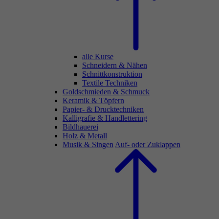
alle Kurse
Schneidern & Nähen
Schnittkonstruktion
Textile Techniken
Goldschmieden & Schmuck
Keramik & Töpfern
Papier- & Drucktechniken
Kalligrafie & Handlettering
Bildhauerei
Holz & Metall
Musik & Singen
Auf- oder Zuklappen