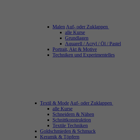
Malen
Auf- oder Zuklappen
alle Kurse
Grundlagen
Aquarell / Acryl / Öl / Pastel
Portrait, Akt & Motive
Techniken und Experimentelles
Textil & Mode
Auf- oder Zuklappen
alle Kurse
Schneidern & Nähen
Schnittkonstruktion
Textile Techniken
Goldschmieden & Schmuck
Keramik & Töpfern