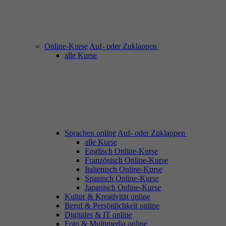
Online-Kurse
Auf- oder Zuklappen
alle Kurse
Sprachen online
Auf- oder Zuklappen
alle Kurse
Englisch Online-Kurse
Französisch Online-Kurse
Italienisch Online-Kurse
Spanisch Online-Kurse
Japanisch Online-Kurse
Kultur & Kreativität online
Beruf & Persönlichkeit online
Digitales & IT online
Foto & Multimedia online