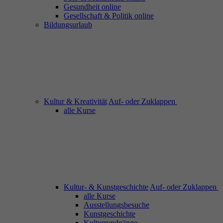
Gesundheit online
Gesellschaft & Politik online
Bildungsurlaub
Kultur & Kreativität
Auf- oder Zuklappen
alle Kurse
Kultur- & Kunstgeschichte
Auf- oder Zuklappen
alle Kurse
Ausstellungsbesuche
Kunstgeschichte
Kulturrundgänge