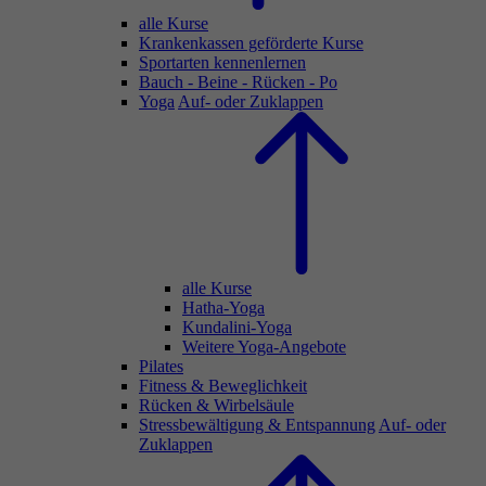
alle Kurse
Krankenkassen geförderte Kurse
Sportarten kennenlernen
Bauch - Beine - Rücken - Po
Yoga
Auf- oder Zuklappen
alle Kurse
Hatha-Yoga
Kundalini-Yoga
Weitere Yoga-Angebote
Pilates
Fitness & Beweglichkeit
Rücken & Wirbelsäule
Stressbewältigung & Entspannung
Auf- oder
Zuklappen