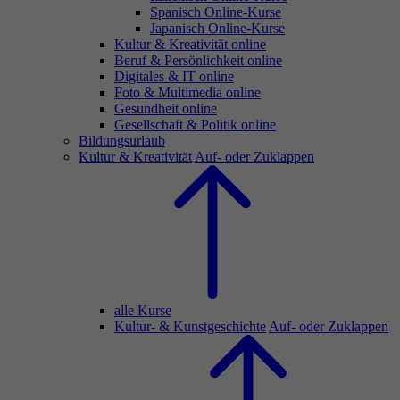
Spanisch Online-Kurse
Japanisch Online-Kurse
Kultur & Kreativität online
Beruf & Persönlichkeit online
Digitales & IT online
Foto & Multimedia online
Gesundheit online
Gesellschaft & Politik online
Bildungsurlaub
Kultur & Kreativität
Auf- oder Zuklappen
alle Kurse
Kultur- & Kunstgeschichte
Auf- oder Zuklappen