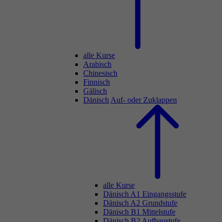
alle Kurse
Arabisch
Chinesisch
Finnisch
Gälisch
Dänisch
Auf- oder Zuklappen
alle Kurse
Dänisch A1 Eingangsstufe
Dänisch A2 Grundstufe
Dänisch B1 Mittelstufe
Dänisch B2 Aufbaustufe