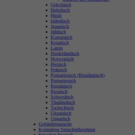
Griechisch
Hebräisch
Hindi
Isländisch
Japanisch
Jiddisch
Koreanisch
Kroatisch
Latein
Niederländisch
Norwegisch
Persisch
Polnisch
Portugiesisch (Brasilianisch)
Portugiesisch
Rumänisch
Russisch
Schwedisch
Thailändisch
Tschechisch
Ukrainisch
Ungarisch
Gebärdensprache
Kostenlose Sprachenberatung
Sprachen Specials