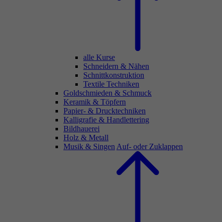
alle Kurse
Schneidern & Nähen
Schnittkonstruktion
Textile Techniken
Goldschmieden & Schmuck
Keramik & Töpfern
Papier- & Drucktechniken
Kalligrafie & Handlettering
Bildhauerei
Holz & Metall
Musik & Singen
Auf- oder Zuklappen