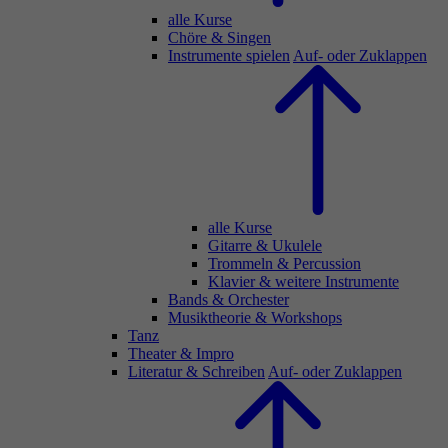
alle Kurse
Chöre & Singen
Instrumente spielen
Auf- oder Zuklappen
alle Kurse
Gitarre & Ukulele
Trommeln & Percussion
Klavier & weitere Instrumente
Bands & Orchester
Musiktheorie & Workshops
Tanz
Theater & Impro
Literatur & Schreiben
Auf- oder Zuklappen