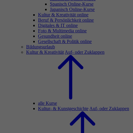
Spanisch Online-Kurse
Japanisch Online-Kurse
Kultur & Kreativität online
Beruf & Persönlichkeit online
Digitales & IT online
Foto & Multimedia online
Gesundheit online
Gesellschaft & Politik online
Bildungsurlaub
Kultur & Kreativität
Auf- oder Zuklappen
alle Kurse
Kultur- & Kunstgeschichte
Auf- oder Zuklappen