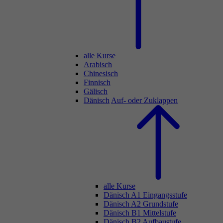
alle Kurse
Arabisch
Chinesisch
Finnisch
Gälisch
Dänisch
Auf- oder Zuklappen
alle Kurse
Dänisch A1 Eingangsstufe
Dänisch A2 Grundstufe
Dänisch B1 Mittelstufe
Dänisch B2 Aufbaustufe