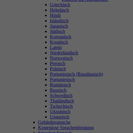
Griechisch
Hebräisch
Hindi
Isländisch
Japanisch
Jiddisch
Koreanisch
Kroatisch
Latein
Niederländisch
Norwegisch
Persisch
Polnisch
Portugiesisch (Brasilianisch)
Portugiesisch
Rumänisch
Russisch
Schwedisch
Thailändisch
Tschechisch
Ukrainisch
Ungarisch
Gebärdensprache
Kostenlose Sprachenberatung
Sprachen Specials