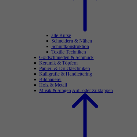
alle Kurse
Schneidern & Nähen
Schnittkonstruktion
Textile Techniken
Goldschmieden & Schmuck
Keramik & Töpfern
Papier- & Drucktechniken
Kalligrafie & Handlettering
Bildhauerei
Holz & Metall
Musik & Singen
Auf- oder Zuklappen