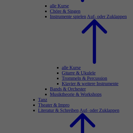
alle Kurse
Chöre & Singen
Instrumente spielen
Auf- oder Zuklappen
alle Kurse
Gitarre & Ukulele
Trommeln & Percussion
Klavier & weitere Instrumente
Bands & Orchester
Musiktheorie & Workshops
Tanz
Theater & Impro
Literatur & Schreiben
Auf- oder Zuklappen