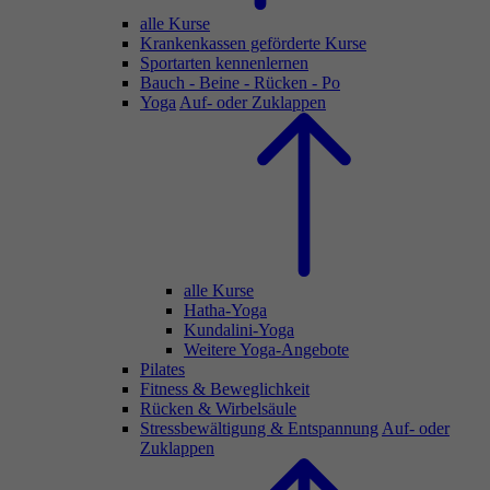
alle Kurse
Krankenkassen geförderte Kurse
Sportarten kennenlernen
Bauch - Beine - Rücken - Po
Yoga
Auf- oder Zuklappen
alle Kurse
Hatha-Yoga
Kundalini-Yoga
Weitere Yoga-Angebote
Pilates
Fitness & Beweglichkeit
Rücken & Wirbelsäule
Stressbewältigung & Entspannung
Auf- oder
Zuklappen