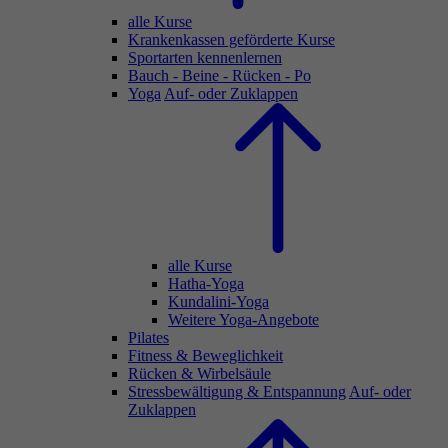
alle Kurse
Krankenkassen geförderte Kurse
Sportarten kennenlernen
Bauch - Beine - Rücken - Po
Yoga
Auf- oder Zuklappen
alle Kurse
Hatha-Yoga
Kundalini-Yoga
Weitere Yoga-Angebote
Pilates
Fitness & Beweglichkeit
Rücken & Wirbelsäule
Stressbewältigung & Entspannung
Auf- oder
Zuklappen