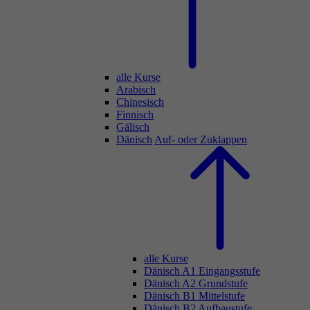
alle Kurse
Arabisch
Chinesisch
Finnisch
Gälisch
Dänisch
Auf- oder Zuklappen
alle Kurse
Dänisch A1 Eingangsstufe
Dänisch A2 Grundstufe
Dänisch B1 Mittelstufe
Dänisch B2 Aufbaustufe