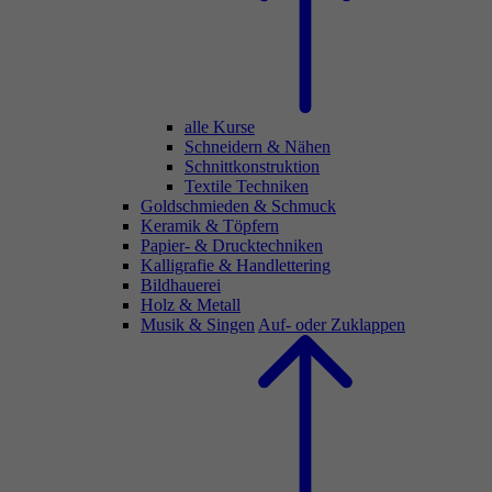
alle Kurse
Schneidern & Nähen
Schnittkonstruktion
Textile Techniken
Goldschmieden & Schmuck
Keramik & Töpfern
Papier- & Drucktechniken
Kalligrafie & Handlettering
Bildhauerei
Holz & Metall
Musik & Singen
Auf- oder Zuklappen