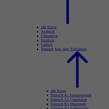
alle Kurse
Arabisch
Chinesisch
Finnisch
Gälisch
Dänisch
Auf- oder Zuklappen
alle Kurse
Dänisch A1 Eingangsstufe
Dänisch A2 Grundstufe
Dänisch B1 Mittelstufe
Dänisch B2 Aufbaustufe