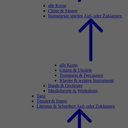
alle Kurse
Chöre & Singen
Instrumente spielen
Auf- oder Zuklappen
alle Kurse
Gitarre & Ukulele
Trommeln & Percussion
Klavier & weitere Instrumente
Bands & Orchester
Musiktheorie & Workshops
Tanz
Theater & Impro
Literatur & Schreiben
Auf- oder Zuklappen