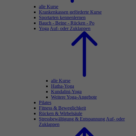
alle Kurse
Krankenkassen geförderte Kurse
Sportarten kennenlernen
Bauch - Beine - Rücken - Po
Yoga
Auf- oder Zuklappen
alle Kurse
Hatha-Yoga
Kundalini-Yoga
Weitere Yoga-Angebote
Pilates
Fitness & Beweglichkeit
Rücken & Wirbelsäule
Stressbewältigung & Entspannung
Auf- oder
Zuklappen