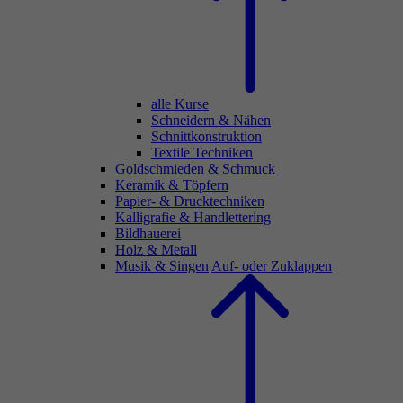
alle Kurse
Schneidern & Nähen
Schnittkonstruktion
Textile Techniken
Goldschmieden & Schmuck
Keramik & Töpfern
Papier- & Drucktechniken
Kalligrafie & Handlettering
Bildhauerei
Holz & Metall
Musik & Singen
Auf- oder Zuklappen