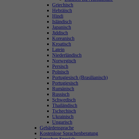
Griechisch
Hebräisch
Hindi
Isländisch
Japanisch
Jiddisch
Koreanisch
Kroatisch
Latein
Niederländisch
Norwegisch
Persisch
Polnisch
Portugiesisch (Brasilianisch)
Portugiesisch
Rumänisch
Russisch
Schwedisch
Thailändisch
Tschechisch
Ukrainisch
Ungarisch
Gebärdensprache
Kostenlose Sprachenberatung
Sprachen Specials