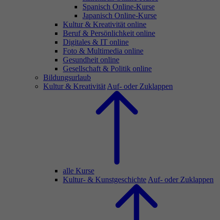
Spanisch Online-Kurse
Japanisch Online-Kurse
Kultur & Kreativität online
Beruf & Persönlichkeit online
Digitales & IT online
Foto & Multimedia online
Gesundheit online
Gesellschaft & Politik online
Bildungsurlaub
Kultur & Kreativität
Auf- oder Zuklappen
alle Kurse
Kultur- & Kunstgeschichte
Auf- oder Zuklappen