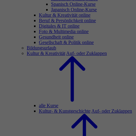
Spanisch Online-Kurse
Japanisch Online-Kurse
Kultur & Kreativität online
Beruf & Persönlichkeit online
Digitales & IT online
Foto & Multimedia online
Gesundheit online
Gesellschaft & Politik online
Bildungsurlaub
Kultur & Kreativität
Auf- oder Zuklappen
alle Kurse
Kultur- & Kunstgeschichte
Auf- oder Zuklappen