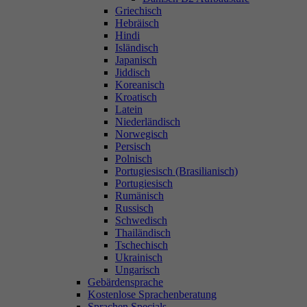
Griechisch
Hebräisch
Hindi
Isländisch
Japanisch
Jiddisch
Koreanisch
Kroatisch
Latein
Niederländisch
Norwegisch
Persisch
Polnisch
Portugiesisch (Brasilianisch)
Portugiesisch
Rumänisch
Russisch
Schwedisch
Thailändisch
Tschechisch
Ukrainisch
Ungarisch
Gebärdensprache
Kostenlose Sprachenberatung
Sprachen Specials