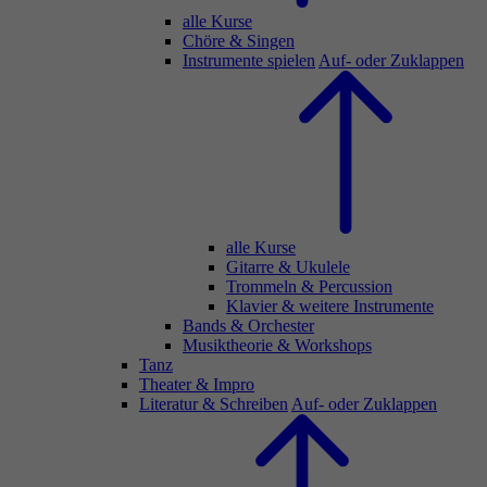
alle Kurse
Chöre & Singen
Instrumente spielen
Auf- oder Zuklappen
alle Kurse
Gitarre & Ukulele
Trommeln & Percussion
Klavier & weitere Instrumente
Bands & Orchester
Musiktheorie & Workshops
Tanz
Theater & Impro
Literatur & Schreiben
Auf- oder Zuklappen