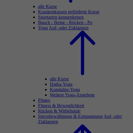
alle Kurse
Krankenkassen geförderte Kurse
Sportarten kennenlernen
Bauch - Beine - Rücken - Po
Yoga
Auf- oder Zuklappen
alle Kurse
Hatha-Yoga
Kundalini-Yoga
Weitere Yoga-Angebote
Pilates
Fitness & Beweglichkeit
Rücken & Wirbelsäule
Stressbewältigung & Entspannung
Auf- oder
Zuklappen