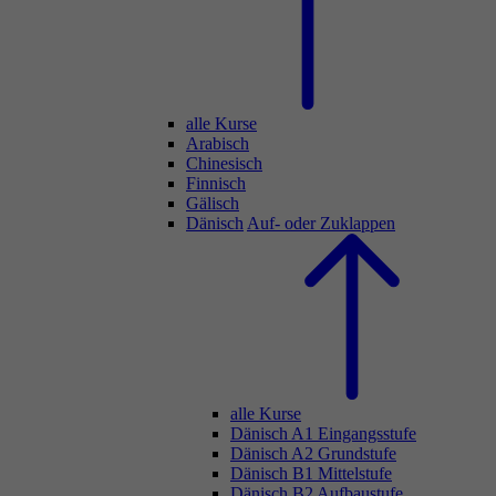
alle Kurse
Arabisch
Chinesisch
Finnisch
Gälisch
Dänisch
Auf- oder Zuklappen
alle Kurse
Dänisch A1 Eingangsstufe
Dänisch A2 Grundstufe
Dänisch B1 Mittelstufe
Dänisch B2 Aufbaustufe