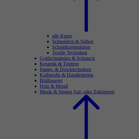
alle Kurse
Schneidern & Nähen
Schnittkonstruktion
Textile Techniken
Goldschmieden & Schmuck
Keramik & Töpfern
Papier- & Drucktechniken
Kalligrafie & Handlettering
Bildhauerei
Holz & Metall
Musik & Singen
Auf- oder Zuklappen