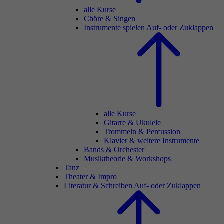
alle Kurse
Chöre & Singen
Instrumente spielen
Auf- oder Zuklappen
alle Kurse
Gitarre & Ukulele
Trommeln & Percussion
Klavier & weitere Instrumente
Bands & Orchester
Musiktheorie & Workshops
Tanz
Theater & Impro
Literatur & Schreiben
Auf- oder Zuklappen