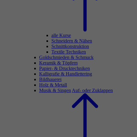
alle Kurse
Schneidern & Nähen
Schnittkonstruktion
Textile Techniken
Goldschmieden & Schmuck
Keramik & Töpfern
Papier- & Drucktechniken
Kalligrafie & Handlettering
Bildhauerei
Holz & Metall
Musik & Singen
Auf- oder Zuklappen