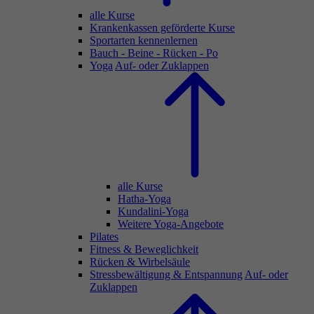
alle Kurse
Krankenkassen geförderte Kurse
Sportarten kennenlernen
Bauch - Beine - Rücken - Po
Yoga
Auf- oder Zuklappen
alle Kurse
Hatha-Yoga
Kundalini-Yoga
Weitere Yoga-Angebote
Pilates
Fitness & Beweglichkeit
Rücken & Wirbelsäule
Stressbewältigung & Entspannung
Auf- oder
Zuklappen