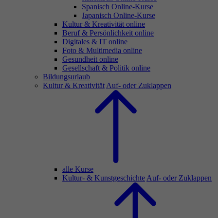
Spanisch Online-Kurse
Japanisch Online-Kurse
Kultur & Kreativität online
Beruf & Persönlichkeit online
Digitales & IT online
Foto & Multimedia online
Gesundheit online
Gesellschaft & Politik online
Bildungsurlaub
Kultur & Kreativität
Auf- oder Zuklappen
alle Kurse
Kultur- & Kunstgeschichte
Auf- oder Zuklappen