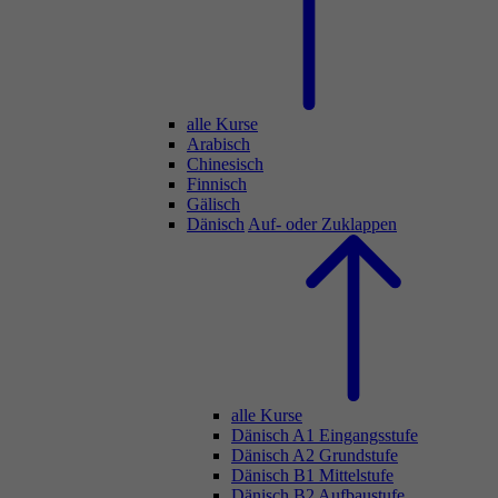
alle Kurse
Arabisch
Chinesisch
Finnisch
Gälisch
Dänisch
Auf- oder Zuklappen
alle Kurse
Dänisch A1 Eingangsstufe
Dänisch A2 Grundstufe
Dänisch B1 Mittelstufe
Dänisch B2 Aufbaustufe