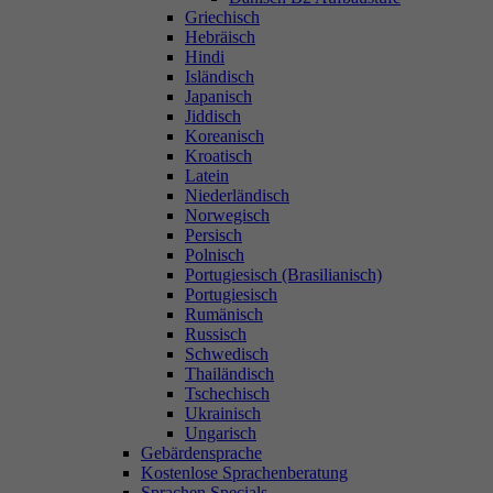
Griechisch
Hebräisch
Hindi
Isländisch
Japanisch
Jiddisch
Koreanisch
Kroatisch
Latein
Niederländisch
Norwegisch
Persisch
Polnisch
Portugiesisch (Brasilianisch)
Portugiesisch
Rumänisch
Russisch
Schwedisch
Thailändisch
Tschechisch
Ukrainisch
Ungarisch
Gebärdensprache
Kostenlose Sprachenberatung
Sprachen Specials