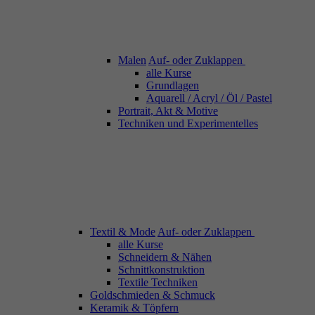
Malen
Auf- oder Zuklappen
alle Kurse
Grundlagen
Aquarell / Acryl / Öl / Pastel
Portrait, Akt & Motive
Techniken und Experimentelles
Textil & Mode
Auf- oder Zuklappen
alle Kurse
Schneidern & Nähen
Schnittkonstruktion
Textile Techniken
Goldschmieden & Schmuck
Keramik & Töpfern