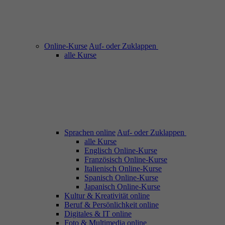
Online-Kurse
Auf- oder Zuklappen
alle Kurse
Sprachen online
Auf- oder Zuklappen
alle Kurse
Englisch Online-Kurse
Französisch Online-Kurse
Italienisch Online-Kurse
Spanisch Online-Kurse
Japanisch Online-Kurse
Kultur & Kreativität online
Beruf & Persönlichkeit online
Digitales & IT online
Foto & Multimedia online