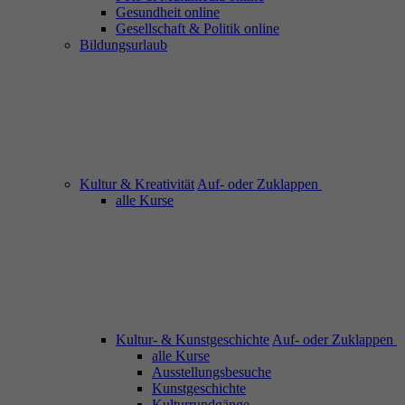
Gesundheit online
Gesellschaft & Politik online
Bildungsurlaub
Kultur & Kreativität
Auf- oder Zuklappen
alle Kurse
Kultur- & Kunstgeschichte
Auf- oder Zuklappen
alle Kurse
Ausstellungsbesuche
Kunstgeschichte
Kulturrundgänge