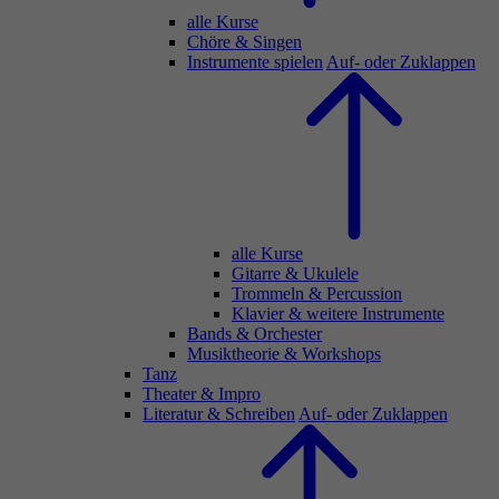
alle Kurse
Chöre & Singen
Instrumente spielen
Auf- oder Zuklappen
alle Kurse
Gitarre & Ukulele
Trommeln & Percussion
Klavier & weitere Instrumente
Bands & Orchester
Musiktheorie & Workshops
Tanz
Theater & Impro
Literatur & Schreiben
Auf- oder Zuklappen