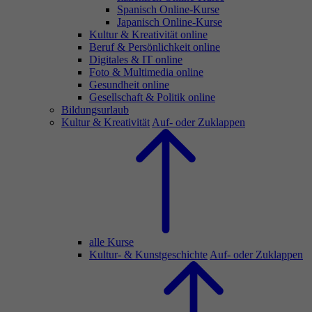
Spanisch Online-Kurse
Japanisch Online-Kurse
Kultur & Kreativität online
Beruf & Persönlichkeit online
Digitales & IT online
Foto & Multimedia online
Gesundheit online
Gesellschaft & Politik online
Bildungsurlaub
Kultur & Kreativität
Auf- oder Zuklappen
alle Kurse
Kultur- & Kunstgeschichte
Auf- oder Zuklappen