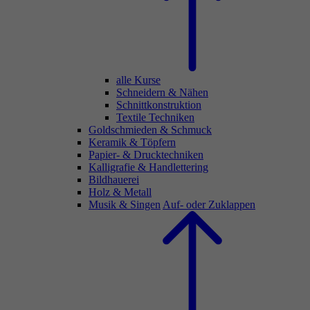
alle Kurse
Schneidern & Nähen
Schnittkonstruktion
Textile Techniken
Goldschmieden & Schmuck
Keramik & Töpfern
Papier- & Drucktechniken
Kalligrafie & Handlettering
Bildhauerei
Holz & Metall
Musik & Singen
Auf- oder Zuklappen