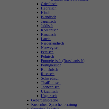
Griechisch
Hebräisch
Hindi
Isländisch
Japanisch
Jiddisch
Koreanisch
Kroatisch
Latein
Niederländisch
Norwegisch
Persisch
Polnisch
Portugiesisch (Brasilianisch)
Portugiesisch
Rumänisch
Russisch
Schwedisch
Thailändisch
Tschechisch
Ukrainisch
Ungarisch
Gebärdensprache
Kostenlose Sprachenberatung
Sprachen Specials