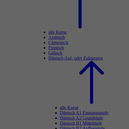
alle Kurse
Arabisch
Chinesisch
Finnisch
Gälisch
Dänisch
Auf- oder Zuklappen
alle Kurse
Dänisch A1 Eingangsstufe
Dänisch A2 Grundstufe
Dänisch B1 Mittelstufe
Dänisch B2 Aufbaustufe