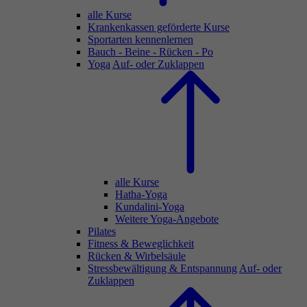
alle Kurse
Krankenkassen geförderte Kurse
Sportarten kennenlernen
Bauch - Beine - Rücken - Po
Yoga
Auf- oder Zuklappen
alle Kurse
Hatha-Yoga
Kundalini-Yoga
Weitere Yoga-Angebote
Pilates
Fitness & Beweglichkeit
Rücken & Wirbelsäule
Stressbewältigung & Entspannung
Auf- oder
Zuklappen