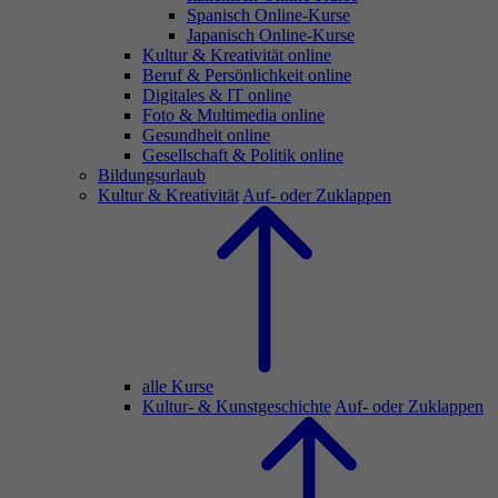
Spanisch Online-Kurse
Japanisch Online-Kurse
Kultur & Kreativität online
Beruf & Persönlichkeit online
Digitales & IT online
Foto & Multimedia online
Gesundheit online
Gesellschaft & Politik online
Bildungsurlaub
Kultur & Kreativität
Auf- oder Zuklappen
alle Kurse
Kultur- & Kunstgeschichte
Auf- oder Zuklappen