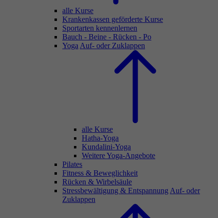
alle Kurse
Krankenkassen geförderte Kurse
Sportarten kennenlernen
Bauch - Beine - Rücken - Po
Yoga
Auf- oder Zuklappen
alle Kurse
Hatha-Yoga
Kundalini-Yoga
Weitere Yoga-Angebote
Pilates
Fitness & Beweglichkeit
Rücken & Wirbelsäule
Stressbewältigung & Entspannung
Auf- oder
Zuklappen