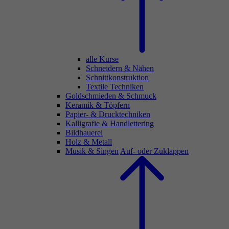
alle Kurse
Schneidern & Nähen
Schnittkonstruktion
Textile Techniken
Goldschmieden & Schmuck
Keramik & Töpfern
Papier- & Drucktechniken
Kalligrafie & Handlettering
Bildhauerei
Holz & Metall
Musik & Singen
Auf- oder Zuklappen