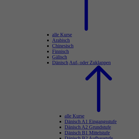
alle Kurse
Arabisch
Chinesisch
Finnisch
Gälisch
Dänisch
Auf- oder Zuklappen
alle Kurse
Dänisch A1 Eingangsstufe
Dänisch A2 Grundstufe
Dänisch B1 Mittelstufe
Dänisch B2 Aufbaustufe