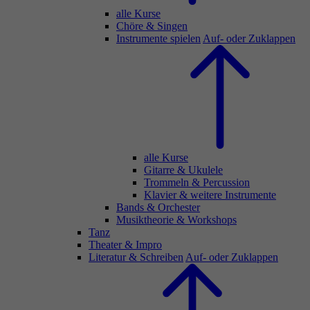
alle Kurse
Chöre & Singen
Instrumente spielen
Auf- oder Zuklappen
alle Kurse
Gitarre & Ukulele
Trommeln & Percussion
Klavier & weitere Instrumente
Bands & Orchester
Musiktheorie & Workshops
Tanz
Theater & Impro
Literatur & Schreiben
Auf- oder Zuklappen