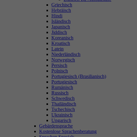
Griechisch
Hebräisch
Hindi
Isländisch
Japanisch
Jiddisch
Koreanisch
Kroatisch
Latein
Niederländisch
Norwegisch
Persisch
Polnisch
Portugiesisch (Brasilianisch)
Portugiesisch
Rumänisch
Russisch
Schwedisch
Thailändisch
Tschechisch
Ukrainisch
Ungarisch
Gebärdensprache
Kostenlose Sprachenberatung
Sprachen Specials