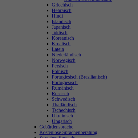
Griechisch
Hebräisch
Hindi
Isländisch
Japanisch
Jiddisch
Koreanisch
Kroatisch
Latein
Niederländisch
Norwegisch
Persisch
Polnisch
Portugiesisch (Brasilianisch)
Portugiesisch
Rumänisch
Russisch
Schwedisch
Thailändisch
Tschechisch
Ukrainisch
Ungarisch
Gebärdensprache
Kostenlose Sprachenberatung
Sprachen Specials