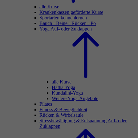
alle Kurse
Krankenkassen geförderte Kurse
Sportarten kennenlernen
Bauch - Beine - Rücken - Po
Yoga
Auf- oder Zuklappen
alle Kurse
Hatha-Yoga
Kundalini-Yoga
Weitere Yoga-Angebote
Pilates
Fitness & Beweglichkeit
Rücken & Wirbelsäule
Stressbewältigung & Entspannung
Auf- oder
Zuklappen