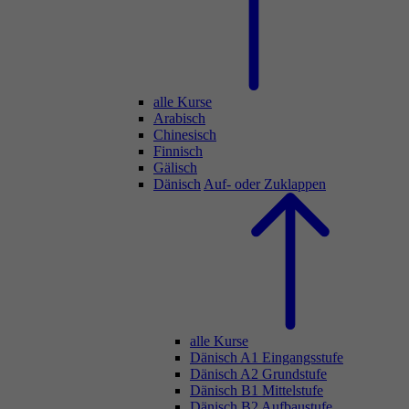
alle Kurse
Arabisch
Chinesisch
Finnisch
Gälisch
Dänisch
Auf- oder Zuklappen
alle Kurse
Dänisch A1 Eingangsstufe
Dänisch A2 Grundstufe
Dänisch B1 Mittelstufe
Dänisch B2 Aufbaustufe