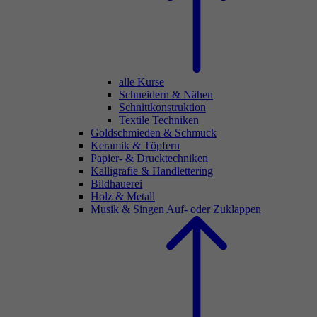
alle Kurse
Schneidern & Nähen
Schnittkonstruktion
Textile Techniken
Goldschmieden & Schmuck
Keramik & Töpfern
Papier- & Drucktechniken
Kalligrafie & Handlettering
Bildhauerei
Holz & Metall
Musik & Singen
Auf- oder Zuklappen