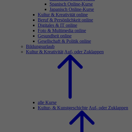
Spanisch Online-Kurse
Japanisch Online-Kurse
Kultur & Kreativität online
Beruf & Persönlichkeit online
Digitales & IT online
Foto & Multimedia online
Gesundheit online
Gesellschaft & Politik online
Bildungsurlaub
Kultur & Kreativität
Auf- oder Zuklappen
alle Kurse
Kultur- & Kunstgeschichte
Auf- oder Zuklappen