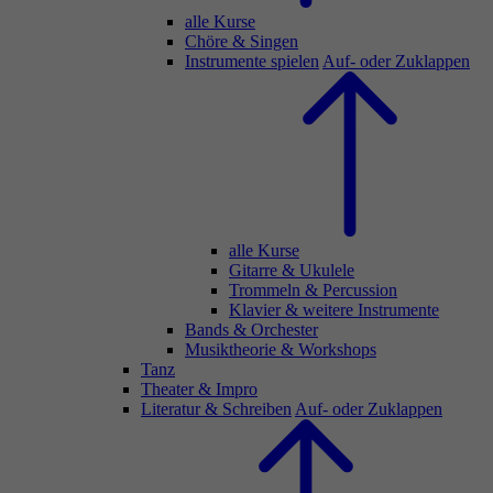
alle Kurse
Chöre & Singen
Instrumente spielen
Auf- oder Zuklappen
alle Kurse
Gitarre & Ukulele
Trommeln & Percussion
Klavier & weitere Instrumente
Bands & Orchester
Musiktheorie & Workshops
Tanz
Theater & Impro
Literatur & Schreiben
Auf- oder Zuklappen