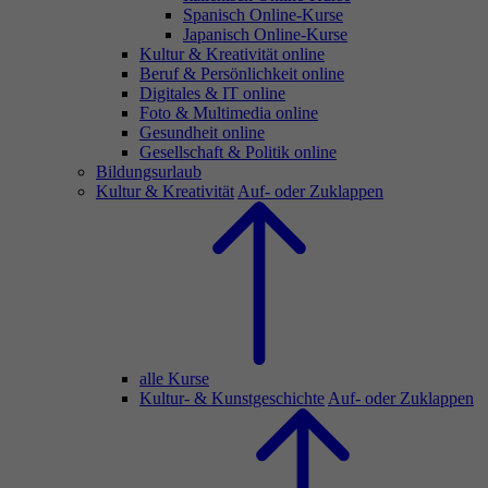
Spanisch Online-Kurse
Japanisch Online-Kurse
Kultur & Kreativität online
Beruf & Persönlichkeit online
Digitales & IT online
Foto & Multimedia online
Gesundheit online
Gesellschaft & Politik online
Bildungsurlaub
Kultur & Kreativität
Auf- oder Zuklappen
alle Kurse
Kultur- & Kunstgeschichte
Auf- oder Zuklappen