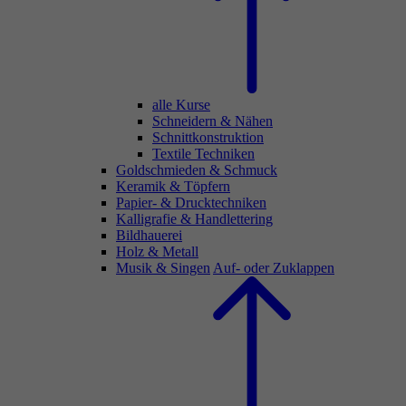
alle Kurse
Schneidern & Nähen
Schnittkonstruktion
Textile Techniken
Goldschmieden & Schmuck
Keramik & Töpfern
Papier- & Drucktechniken
Kalligrafie & Handlettering
Bildhauerei
Holz & Metall
Musik & Singen
Auf- oder Zuklappen