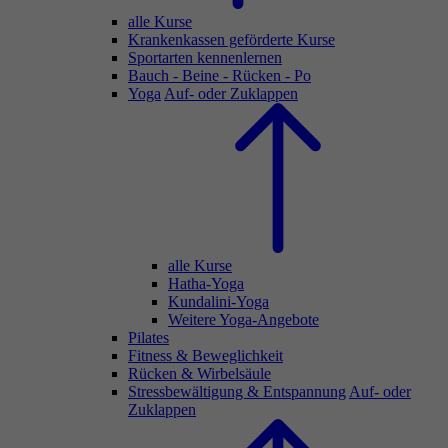
alle Kurse
Krankenkassen geförderte Kurse
Sportarten kennenlernen
Bauch - Beine - Rücken - Po
Yoga
Auf- oder Zuklappen
alle Kurse
Hatha-Yoga
Kundalini-Yoga
Weitere Yoga-Angebote
Pilates
Fitness & Beweglichkeit
Rücken & Wirbelsäule
Stressbewältigung & Entspannung
Auf- oder
Zuklappen