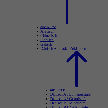
alle Kurse
Arabisch
Chinesisch
Finnisch
Gälisch
Dänisch
Auf- oder Zuklappen
alle Kurse
Dänisch A1 Eingangsstufe
Dänisch A2 Grundstufe
Dänisch B1 Mittelstufe
Dänisch B2 Aufbaustufe