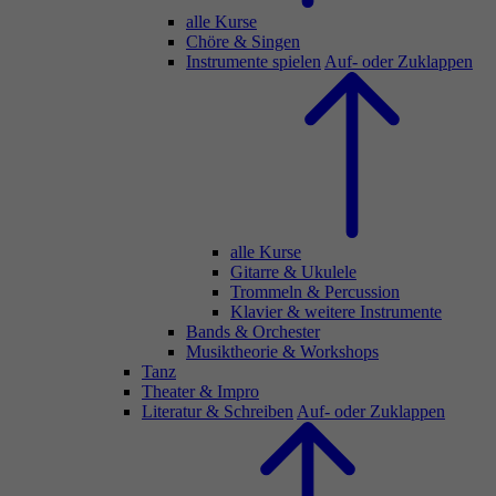
alle Kurse
Chöre & Singen
Instrumente spielen
Auf- oder Zuklappen
alle Kurse
Gitarre & Ukulele
Trommeln & Percussion
Klavier & weitere Instrumente
Bands & Orchester
Musiktheorie & Workshops
Tanz
Theater & Impro
Literatur & Schreiben
Auf- oder Zuklappen