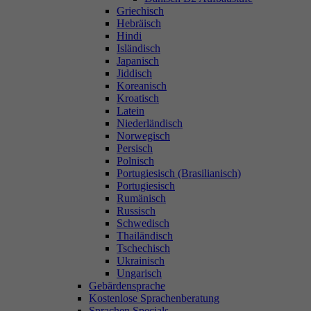
Griechisch
Hebräisch
Hindi
Isländisch
Japanisch
Jiddisch
Koreanisch
Kroatisch
Latein
Niederländisch
Norwegisch
Persisch
Polnisch
Portugiesisch (Brasilianisch)
Portugiesisch
Rumänisch
Russisch
Schwedisch
Thailändisch
Tschechisch
Ukrainisch
Ungarisch
Gebärdensprache
Kostenlose Sprachenberatung
Sprachen Specials