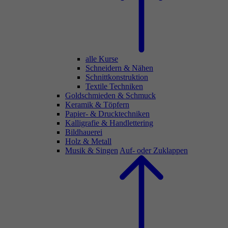
alle Kurse
Schneidern & Nähen
Schnittkonstruktion
Textile Techniken
Goldschmieden & Schmuck
Keramik & Töpfern
Papier- & Drucktechniken
Kalligrafie & Handlettering
Bildhauerei
Holz & Metall
Musik & Singen
Auf- oder Zuklappen