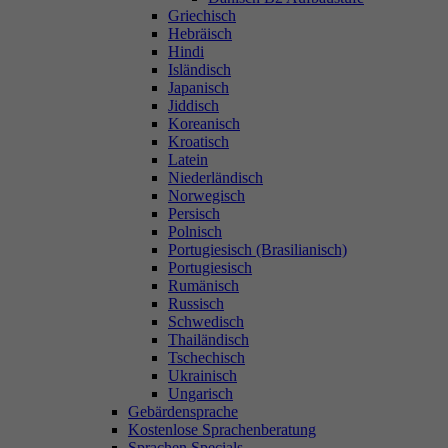
Griechisch
Hebräisch
Hindi
Isländisch
Japanisch
Jiddisch
Koreanisch
Kroatisch
Latein
Niederländisch
Norwegisch
Persisch
Polnisch
Portugiesisch (Brasilianisch)
Portugiesisch
Rumänisch
Russisch
Schwedisch
Thailändisch
Tschechisch
Ukrainisch
Ungarisch
Gebärdensprache
Kostenlose Sprachenberatung
Sprachen Specials