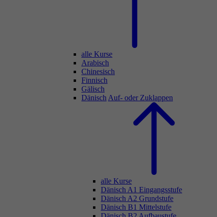
alle Kurse
Arabisch
Chinesisch
Finnisch
Gälisch
Dänisch
Auf- oder Zuklappen
alle Kurse
Dänisch A1 Eingangsstufe
Dänisch A2 Grundstufe
Dänisch B1 Mittelstufe
Dänisch B2 Aufbaustufe