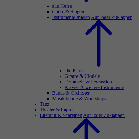
alle Kurse
Chöre & Singen
Instrumente spielen
Auf- oder Zuklappen
alle Kurse
Gitarre & Ukulele
Trommeln & Percussion
Klavier & weitere Instrumente
Bands & Orchester
Musiktheorie & Workshops
Tanz
Theater & Impro
Literatur & Schreiben
Auf- oder Zuklappen