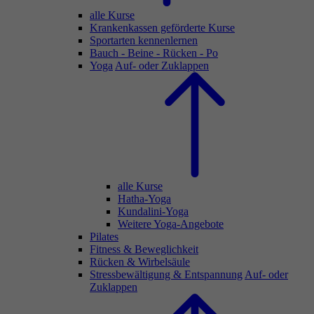
alle Kurse
Krankenkassen geförderte Kurse
Sportarten kennenlernen
Bauch - Beine - Rücken - Po
Yoga
Auf- oder Zuklappen
alle Kurse
Hatha-Yoga
Kundalini-Yoga
Weitere Yoga-Angebote
Pilates
Fitness & Beweglichkeit
Rücken & Wirbelsäule
Stressbewältigung & Entspannung
Auf- oder
Zuklappen