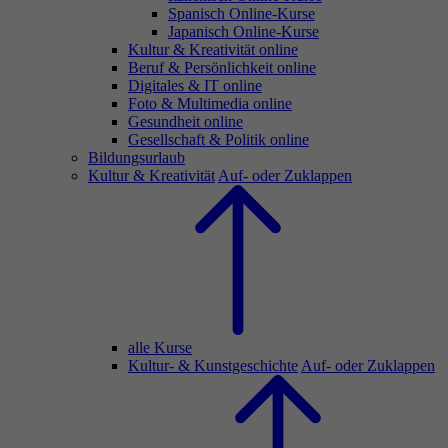
Spanisch Online-Kurse
Japanisch Online-Kurse
Kultur & Kreativität online
Beruf & Persönlichkeit online
Digitales & IT online
Foto & Multimedia online
Gesundheit online
Gesellschaft & Politik online
Bildungsurlaub
Kultur & Kreativität
Auf- oder Zuklappen
alle Kurse
Kultur- & Kunstgeschichte
Auf- oder Zuklappen