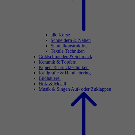
alle Kurse
Schneidern & Nähen
Schnittkonstruktion
Textile Techniken
Goldschmieden & Schmuck
Keramik & Töpfern
Papier- & Drucktechniken
Kalligrafie & Handlettering
Bildhauerei
Holz & Metall
Musik & Singen
Auf- oder Zuklappen