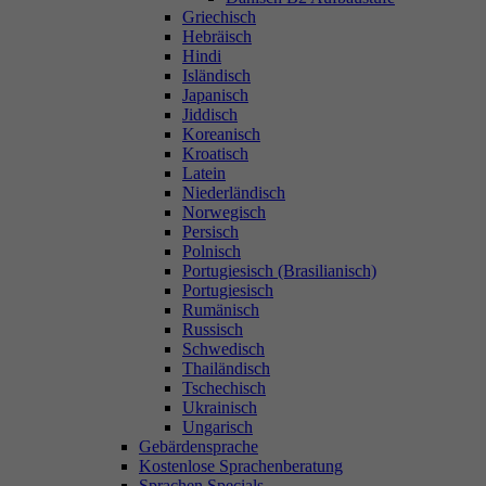
Griechisch
Hebräisch
Hindi
Isländisch
Japanisch
Jiddisch
Koreanisch
Kroatisch
Latein
Niederländisch
Norwegisch
Persisch
Polnisch
Portugiesisch (Brasilianisch)
Portugiesisch
Rumänisch
Russisch
Schwedisch
Thailändisch
Tschechisch
Ukrainisch
Ungarisch
Gebärdensprache
Kostenlose Sprachenberatung
Sprachen Specials