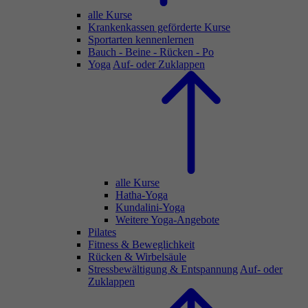
alle Kurse
Krankenkassen geförderte Kurse
Sportarten kennenlernen
Bauch - Beine - Rücken - Po
Yoga
Auf- oder Zuklappen
alle Kurse
Hatha-Yoga
Kundalini-Yoga
Weitere Yoga-Angebote
Pilates
Fitness & Beweglichkeit
Rücken & Wirbelsäule
Stressbewältigung & Entspannung
Auf- oder
Zuklappen