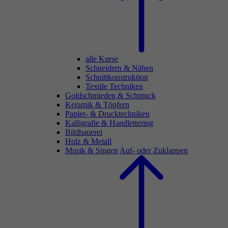
alle Kurse
Schneidern & Nähen
Schnittkonstruktion
Textile Techniken
Goldschmieden & Schmuck
Keramik & Töpfern
Papier- & Drucktechniken
Kalligrafie & Handlettering
Bildhauerei
Holz & Metall
Musik & Singen
Auf- oder Zuklappen