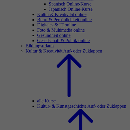
Spanisch Online-Kurse
Japanisch Online-Kurse
Kultur & Kreativität online
Beruf & Persönlichkeit online
Digitales & IT online
Foto & Multimedia online
Gesundheit online
Gesellschaft & Politik online
Bildungsurlaub
Kultur & Kreativität
Auf- oder Zuklappen
alle Kurse
Kultur- & Kunstgeschichte
Auf- oder Zuklappen