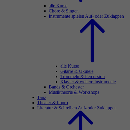
alle Kurse
Chöre & Singen
Instrumente spielen
Auf- oder Zuklappen
alle Kurse
Gitarre & Ukulele
Trommeln & Percussion
Klavier & weitere Instrumente
Bands & Orchester
Musiktheorie & Workshops
Tanz
Theater & Impro
Literatur & Schreiben
Auf- oder Zuklappen