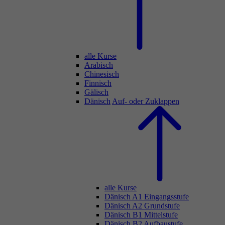
alle Kurse
Arabisch
Chinesisch
Finnisch
Gälisch
Dänisch
Auf- oder Zuklappen
alle Kurse
Dänisch A1 Eingangsstufe
Dänisch A2 Grundstufe
Dänisch B1 Mittelstufe
Dänisch B2 Aufbaustufe