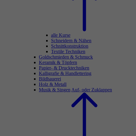
alle Kurse
Schneidern & Nähen
Schnittkonstruktion
Textile Techniken
Goldschmieden & Schmuck
Keramik & Töpfern
Papier- & Drucktechniken
Kalligrafie & Handlettering
Bildhauerei
Holz & Metall
Musik & Singen
Auf- oder Zuklappen