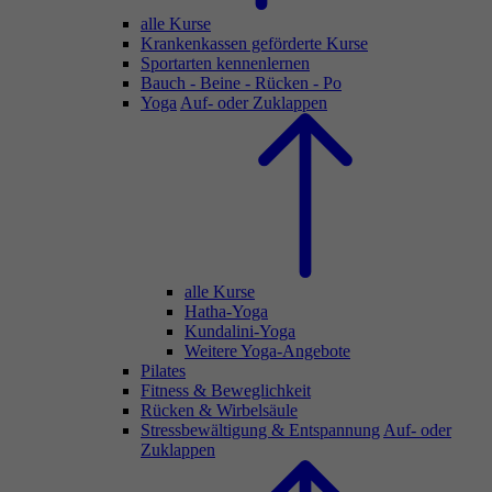
alle Kurse
Krankenkassen geförderte Kurse
Sportarten kennenlernen
Bauch - Beine - Rücken - Po
Yoga
Auf- oder Zuklappen
alle Kurse
Hatha-Yoga
Kundalini-Yoga
Weitere Yoga-Angebote
Pilates
Fitness & Beweglichkeit
Rücken & Wirbelsäule
Stressbewältigung & Entspannung
Auf- oder
Zuklappen