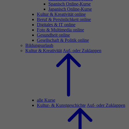
Spanisch Online-Kurse
Japanisch Online-Kurse
Kultur & Kreativität online
Beruf & Persönlichkeit online
Digitales & IT online
Foto & Multimedia online
Gesundheit online
Gesellschaft & Politik online
Bildungsurlaub
Kultur & Kreativität
Auf- oder Zuklappen
alle Kurse
Kultur- & Kunstgeschichte
Auf- oder Zuklappen