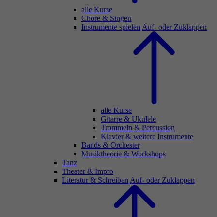
alle Kurse
Chöre & Singen
Instrumente spielen
Auf- oder Zuklappen
alle Kurse
Gitarre & Ukulele
Trommeln & Percussion
Klavier & weitere Instrumente
Bands & Orchester
Musiktheorie & Workshops
Tanz
Theater & Impro
Literatur & Schreiben
Auf- oder Zuklappen