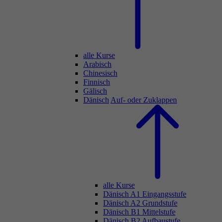
alle Kurse
Arabisch
Chinesisch
Finnisch
Gälisch
Dänisch
Auf- oder Zuklappen
alle Kurse
Dänisch A1 Eingangsstufe
Dänisch A2 Grundstufe
Dänisch B1 Mittelstufe
Dänisch B2 Aufbaustufe