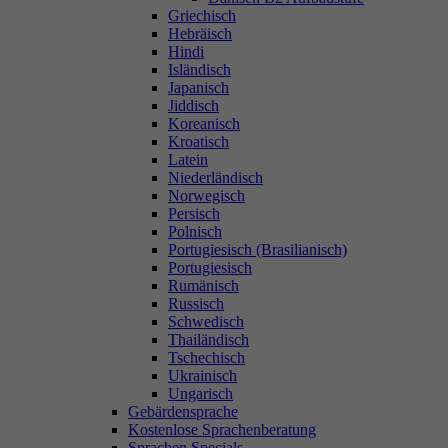
Griechisch
Hebräisch
Hindi
Isländisch
Japanisch
Jiddisch
Koreanisch
Kroatisch
Latein
Niederländisch
Norwegisch
Persisch
Polnisch
Portugiesisch (Brasilianisch)
Portugiesisch
Rumänisch
Russisch
Schwedisch
Thailändisch
Tschechisch
Ukrainisch
Ungarisch
Gebärdensprache
Kostenlose Sprachenberatung
Sprachen Specials