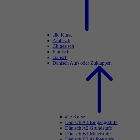
alle Kurse
Arabisch
Chinesisch
Finnisch
Gälisch
Dänisch
Auf- oder Zuklappen
alle Kurse
Dänisch A1 Eingangsstufe
Dänisch A2 Grundstufe
Dänisch B1 Mittelstufe
Dänisch B2 Aufbaustufe