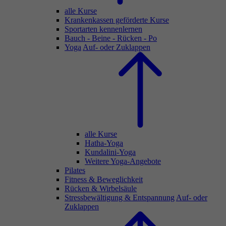
alle Kurse
Krankenkassen geförderte Kurse
Sportarten kennenlernen
Bauch - Beine - Rücken - Po
Yoga
Auf- oder Zuklappen
alle Kurse
Hatha-Yoga
Kundalini-Yoga
Weitere Yoga-Angebote
Pilates
Fitness & Beweglichkeit
Rücken & Wirbelsäule
Stressbewältigung & Entspannung
Auf- oder
Zuklappen