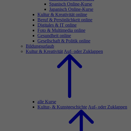
Spanisch Online-Kurse
Japanisch Online-Kurse
Kultur & Kreativität online
Beruf & Persönlichkeit online
Digitales & IT online
Foto & Multimedia online
Gesundheit online
Gesellschaft & Politik online
Bildungsurlaub
Kultur & Kreativität
Auf- oder Zuklappen
alle Kurse
Kultur- & Kunstgeschichte
Auf- oder Zuklappen