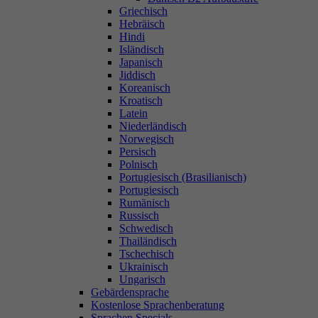
Griechisch
Hebräisch
Hindi
Isländisch
Japanisch
Jiddisch
Koreanisch
Kroatisch
Latein
Niederländisch
Norwegisch
Persisch
Polnisch
Portugiesisch (Brasilianisch)
Portugiesisch
Rumänisch
Russisch
Schwedisch
Thailändisch
Tschechisch
Ukrainisch
Ungarisch
Gebärdensprache
Kostenlose Sprachenberatung
Sprachen Specials