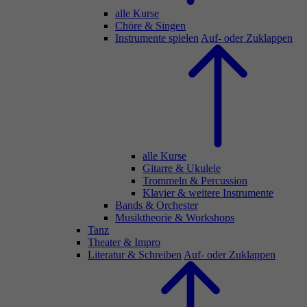
alle Kurse
Chöre & Singen
Instrumente spielen
Auf- oder Zuklappen
alle Kurse
Gitarre & Ukulele
Trommeln & Percussion
Klavier & weitere Instrumente
Bands & Orchester
Musiktheorie & Workshops
Tanz
Theater & Impro
Literatur & Schreiben
Auf- oder Zuklappen