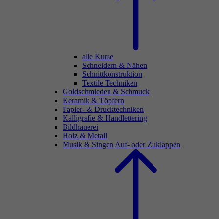
alle Kurse
Schneidern & Nähen
Schnittkonstruktion
Textile Techniken
Goldschmieden & Schmuck
Keramik & Töpfern
Papier- & Drucktechniken
Kalligrafie & Handlettering
Bildhauerei
Holz & Metall
Musik & Singen
Auf- oder Zuklappen