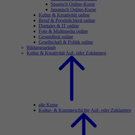
Spanisch Online-Kurse
Japanisch Online-Kurse
Kultur & Kreativität online
Beruf & Persönlichkeit online
Digitales & IT online
Foto & Multimedia online
Gesundheit online
Gesellschaft & Politik online
Bildungsurlaub
Kultur & Kreativität
Auf- oder Zuklappen
alle Kurse
Kultur- & Kunstgeschichte
Auf- oder Zuklappen