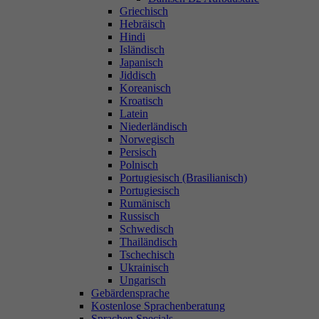
Griechisch
Hebräisch
Hindi
Isländisch
Japanisch
Jiddisch
Koreanisch
Kroatisch
Latein
Niederländisch
Norwegisch
Persisch
Polnisch
Portugiesisch (Brasilianisch)
Portugiesisch
Rumänisch
Russisch
Schwedisch
Thailändisch
Tschechisch
Ukrainisch
Ungarisch
Gebärdensprache
Kostenlose Sprachenberatung
Sprachen Specials