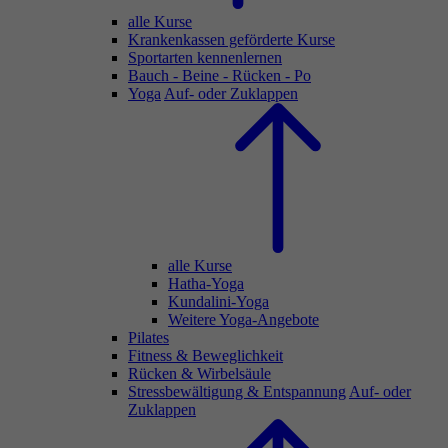
alle Kurse
Krankenkassen geförderte Kurse
Sportarten kennenlernen
Bauch - Beine - Rücken - Po
Yoga
Auf- oder Zuklappen
alle Kurse
Hatha-Yoga
Kundalini-Yoga
Weitere Yoga-Angebote
Pilates
Fitness & Beweglichkeit
Rücken & Wirbelsäule
Stressbewältigung & Entspannung
Auf- oder
Zuklappen