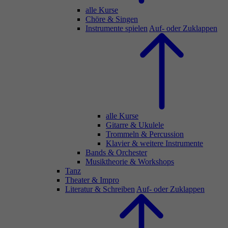
alle Kurse
Chöre & Singen
Instrumente spielen
Auf- oder Zuklappen
alle Kurse
Gitarre & Ukulele
Trommeln & Percussion
Klavier & weitere Instrumente
Bands & Orchester
Musiktheorie & Workshops
Tanz
Theater & Impro
Literatur & Schreiben
Auf- oder Zuklappen