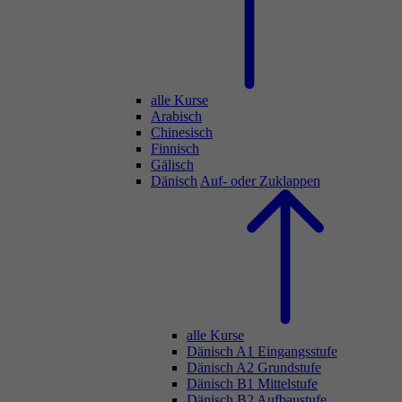
alle Kurse
Arabisch
Chinesisch
Finnisch
Gälisch
Dänisch
Auf- oder Zuklappen
alle Kurse
Dänisch A1 Eingangsstufe
Dänisch A2 Grundstufe
Dänisch B1 Mittelstufe
Dänisch B2 Aufbaustufe