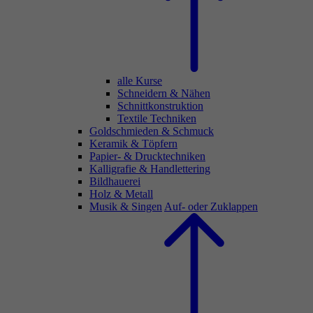
alle Kurse
Schneidern & Nähen
Schnittkonstruktion
Textile Techniken
Goldschmieden & Schmuck
Keramik & Töpfern
Papier- & Drucktechniken
Kalligrafie & Handlettering
Bildhauerei
Holz & Metall
Musik & Singen
Auf- oder Zuklappen