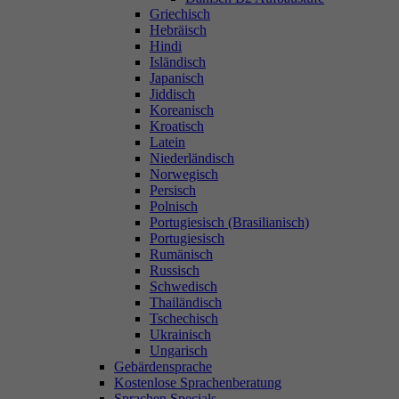
Griechisch
Hebräisch
Hindi
Isländisch
Japanisch
Jiddisch
Koreanisch
Kroatisch
Latein
Niederländisch
Norwegisch
Persisch
Polnisch
Portugiesisch (Brasilianisch)
Portugiesisch
Rumänisch
Russisch
Schwedisch
Thailändisch
Tschechisch
Ukrainisch
Ungarisch
Gebärdensprache
Kostenlose Sprachenberatung
Sprachen Specials