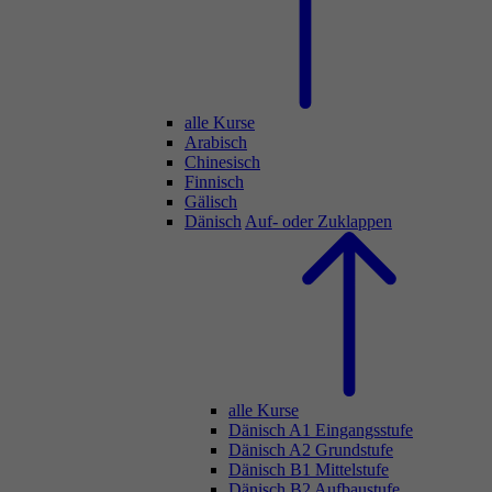
alle Kurse
Arabisch
Chinesisch
Finnisch
Gälisch
Dänisch
Auf- oder Zuklappen
alle Kurse
Dänisch A1 Eingangsstufe
Dänisch A2 Grundstufe
Dänisch B1 Mittelstufe
Dänisch B2 Aufbaustufe