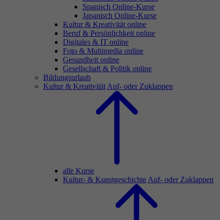
Spanisch Online-Kurse
Japanisch Online-Kurse
Kultur & Kreativität online
Beruf & Persönlichkeit online
Digitales & IT online
Foto & Multimedia online
Gesundheit online
Gesellschaft & Politik online
Bildungsurlaub
Kultur & Kreativität
Auf- oder Zuklappen
alle Kurse
Kultur- & Kunstgeschichte
Auf- oder Zuklappen