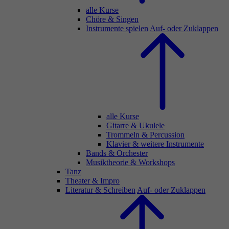
alle Kurse
Chöre & Singen
Instrumente spielen
Auf- oder Zuklappen
alle Kurse
Gitarre & Ukulele
Trommeln & Percussion
Klavier & weitere Instrumente
Bands & Orchester
Musiktheorie & Workshops
Tanz
Theater & Impro
Literatur & Schreiben
Auf- oder Zuklappen