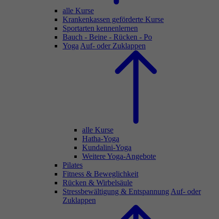
alle Kurse
Krankenkassen geförderte Kurse
Sportarten kennenlernen
Bauch - Beine - Rücken - Po
Yoga
Auf- oder Zuklappen
alle Kurse
Hatha-Yoga
Kundalini-Yoga
Weitere Yoga-Angebote
Pilates
Fitness & Beweglichkeit
Rücken & Wirbelsäule
Stressbewältigung & Entspannung
Auf- oder
Zuklappen