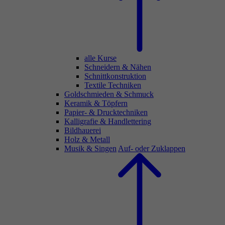
alle Kurse
Schneidern & Nähen
Schnittkonstruktion
Textile Techniken
Goldschmieden & Schmuck
Keramik & Töpfern
Papier- & Drucktechniken
Kalligrafie & Handlettering
Bildhauerei
Holz & Metall
Musik & Singen
Auf- oder Zuklappen