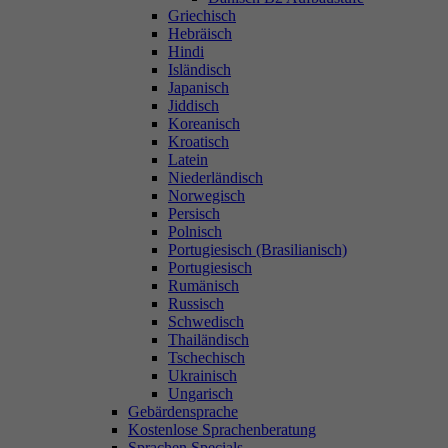
Griechisch
Hebräisch
Hindi
Isländisch
Japanisch
Jiddisch
Koreanisch
Kroatisch
Latein
Niederländisch
Norwegisch
Persisch
Polnisch
Portugiesisch (Brasilianisch)
Portugiesisch
Rumänisch
Russisch
Schwedisch
Thailändisch
Tschechisch
Ukrainisch
Ungarisch
Gebärdensprache
Kostenlose Sprachenberatung
Sprachen Specials