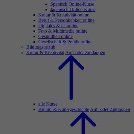
Spanisch Online-Kurse
Japanisch Online-Kurse
Kultur & Kreativität online
Beruf & Persönlichkeit online
Digitales & IT online
Foto & Multimedia online
Gesundheit online
Gesellschaft & Politik online
Bildungsurlaub
Kultur & Kreativität
Auf- oder Zuklappen
alle Kurse
Kultur- & Kunstgeschichte
Auf- oder Zuklappen