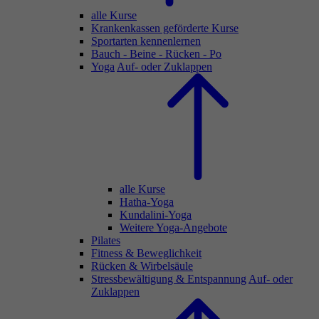
alle Kurse
Krankenkassen geförderte Kurse
Sportarten kennenlernen
Bauch - Beine - Rücken - Po
Yoga
Auf- oder Zuklappen
alle Kurse
Hatha-Yoga
Kundalini-Yoga
Weitere Yoga-Angebote
Pilates
Fitness & Beweglichkeit
Rücken & Wirbelsäule
Stressbewältigung & Entspannung
Auf- oder
Zuklappen