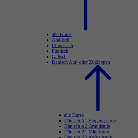
alle Kurse
Arabisch
Chinesisch
Finnisch
Gälisch
Dänisch
Auf- oder Zuklappen
alle Kurse
Dänisch A1 Eingangsstufe
Dänisch A2 Grundstufe
Dänisch B1 Mittelstufe
Dänisch B2 Aufbaustufe