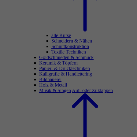
alle Kurse
Schneidern & Nähen
Schnittkonstruktion
Textile Techniken
Goldschmieden & Schmuck
Keramik & Töpfern
Papier- & Drucktechniken
Kalligrafie & Handlettering
Bildhauerei
Holz & Metall
Musik & Singen
Auf- oder Zuklappen