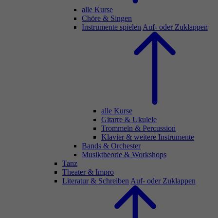
alle Kurse
Chöre & Singen
Instrumente spielen
Auf- oder Zuklappen
alle Kurse
Gitarre & Ukulele
Trommeln & Percussion
Klavier & weitere Instrumente
Bands & Orchester
Musiktheorie & Workshops
Tanz
Theater & Impro
Literatur & Schreiben
Auf- oder Zuklappen