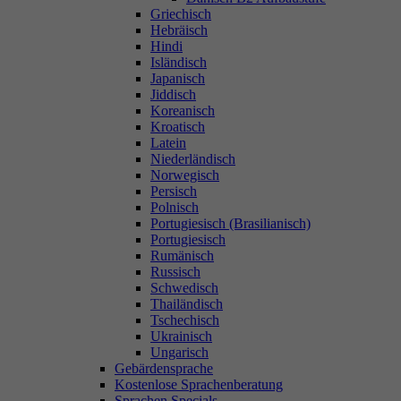
Griechisch
Hebräisch
Hindi
Isländisch
Japanisch
Jiddisch
Koreanisch
Kroatisch
Latein
Niederländisch
Norwegisch
Persisch
Polnisch
Portugiesisch (Brasilianisch)
Portugiesisch
Rumänisch
Russisch
Schwedisch
Thailändisch
Tschechisch
Ukrainisch
Ungarisch
Gebärdensprache
Kostenlose Sprachenberatung
Sprachen Specials