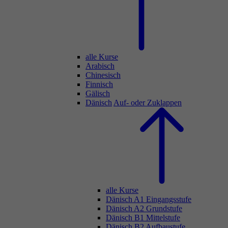
alle Kurse
Arabisch
Chinesisch
Finnisch
Gälisch
Dänisch
Auf- oder Zuklappen
alle Kurse
Dänisch A1 Eingangsstufe
Dänisch A2 Grundstufe
Dänisch B1 Mittelstufe
Dänisch B2 Aufbaustufe