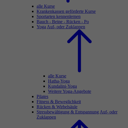
alle Kurse
Krankenkassen geförderte Kurse
Sportarten kennenlernen
Bauch - Beine - Rücken - Po
Yoga
Auf- oder Zuklappen
alle Kurse
Hatha-Yoga
Kundalini-Yoga
Weitere Yoga-Angebote
Pilates
Fitness & Beweglichkeit
Rücken & Wirbelsäule
Stressbewältigung & Entspannung
Auf- oder
Zuklappen