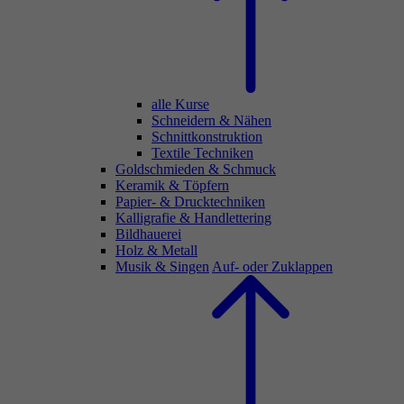
alle Kurse
Schneidern & Nähen
Schnittkonstruktion
Textile Techniken
Goldschmieden & Schmuck
Keramik & Töpfern
Papier- & Drucktechniken
Kalligrafie & Handlettering
Bildhauerei
Holz & Metall
Musik & Singen
Auf- oder Zuklappen