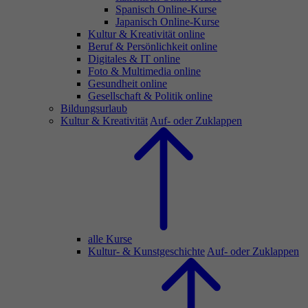
Spanisch Online-Kurse
Japanisch Online-Kurse
Kultur & Kreativität online
Beruf & Persönlichkeit online
Digitales & IT online
Foto & Multimedia online
Gesundheit online
Gesellschaft & Politik online
Bildungsurlaub
Kultur & Kreativität
Auf- oder Zuklappen
alle Kurse
Kultur- & Kunstgeschichte
Auf- oder Zuklappen