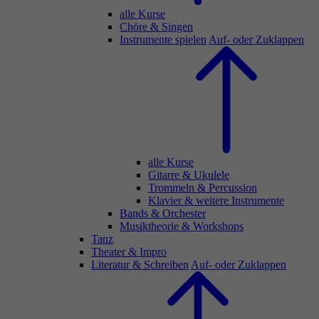
alle Kurse
Chöre & Singen
Instrumente spielen
Auf- oder Zuklappen
alle Kurse
Gitarre & Ukulele
Trommeln & Percussion
Klavier & weitere Instrumente
Bands & Orchester
Musiktheorie & Workshops
Tanz
Theater & Impro
Literatur & Schreiben
Auf- oder Zuklappen