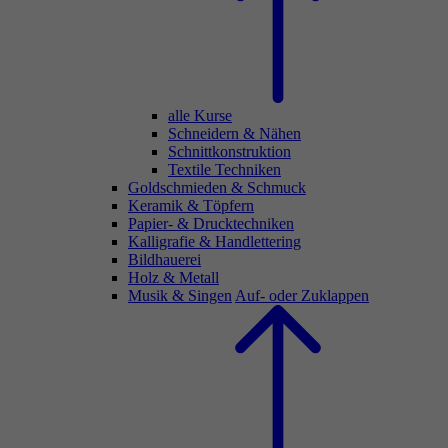
alle Kurse
Schneidern & Nähen
Schnittkonstruktion
Textile Techniken
Goldschmieden & Schmuck
Keramik & Töpfern
Papier- & Drucktechniken
Kalligrafie & Handlettering
Bildhauerei
Holz & Metall
Musik & Singen
Auf- oder Zuklappen