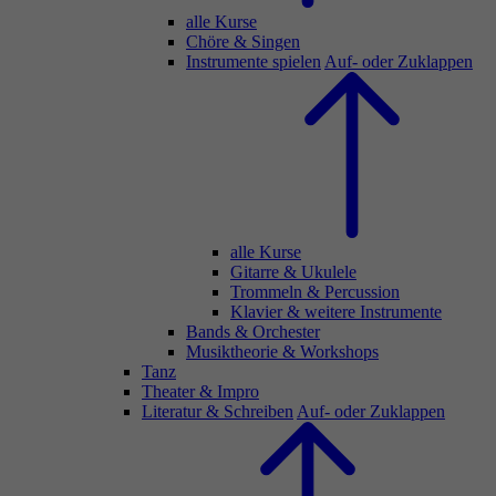
alle Kurse
Chöre & Singen
Instrumente spielen
Auf- oder Zuklappen
alle Kurse
Gitarre & Ukulele
Trommeln & Percussion
Klavier & weitere Instrumente
Bands & Orchester
Musiktheorie & Workshops
Tanz
Theater & Impro
Literatur & Schreiben
Auf- oder Zuklappen