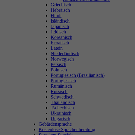
Griechisch
Hebräisch
Hindi
Isländisch
Japanisch
Jiddisch
Koreanisch
Kroatisch
Latein
Niederländisch
Norwegisch
Persisch
Polnisch
Portugiesisch (Brasilianisch)
Portugiesisch
Rumänisch
Russisch
Schwedisch
Thailändisch
Tschechisch
Ukrainisch
Ungarisch
Gebärdensprache
Kostenlose Sprachenberatung
Sprachen Specials