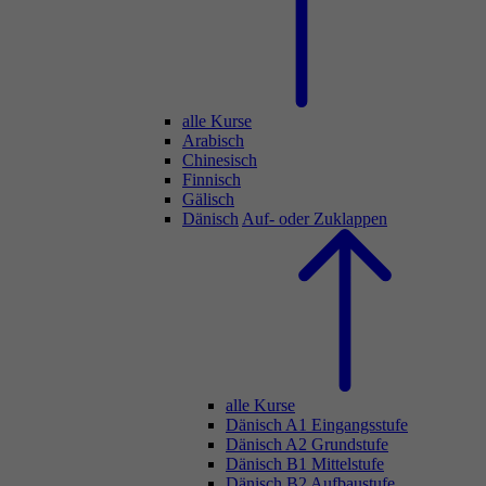
alle Kurse
Arabisch
Chinesisch
Finnisch
Gälisch
Dänisch
Auf- oder Zuklappen
alle Kurse
Dänisch A1 Eingangsstufe
Dänisch A2 Grundstufe
Dänisch B1 Mittelstufe
Dänisch B2 Aufbaustufe