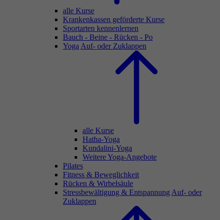
alle Kurse
Krankenkassen geförderte Kurse
Sportarten kennenlernen
Bauch - Beine - Rücken - Po
Yoga
Auf- oder Zuklappen
alle Kurse
Hatha-Yoga
Kundalini-Yoga
Weitere Yoga-Angebote
Pilates
Fitness & Beweglichkeit
Rücken & Wirbelsäule
Stressbewältigung & Entspannung
Auf- oder
Zuklappen