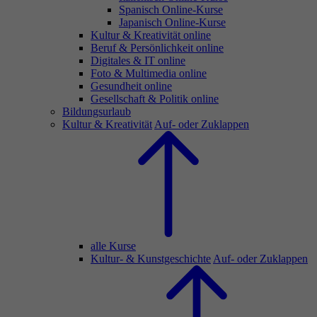
Spanisch Online-Kurse
Japanisch Online-Kurse
Kultur & Kreativität online
Beruf & Persönlichkeit online
Digitales & IT online
Foto & Multimedia online
Gesundheit online
Gesellschaft & Politik online
Bildungsurlaub
Kultur & Kreativität
Auf- oder Zuklappen
alle Kurse
Kultur- & Kunstgeschichte
Auf- oder Zuklappen