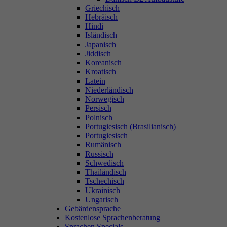
Griechisch
Hebräisch
Hindi
Isländisch
Japanisch
Jiddisch
Koreanisch
Kroatisch
Latein
Niederländisch
Norwegisch
Persisch
Polnisch
Portugiesisch (Brasilianisch)
Portugiesisch
Rumänisch
Russisch
Schwedisch
Thailändisch
Tschechisch
Ukrainisch
Ungarisch
Gebärdensprache
Kostenlose Sprachenberatung
Sprachen Specials