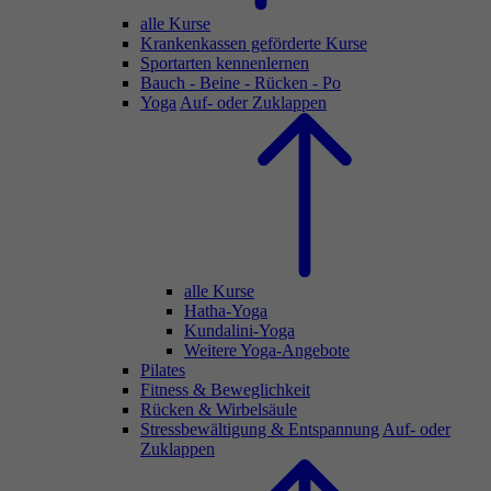
alle Kurse
Krankenkassen geförderte Kurse
Sportarten kennenlernen
Bauch - Beine - Rücken - Po
Yoga
Auf- oder Zuklappen
alle Kurse
Hatha-Yoga
Kundalini-Yoga
Weitere Yoga-Angebote
Pilates
Fitness & Beweglichkeit
Rücken & Wirbelsäule
Stressbewältigung & Entspannung
Auf- oder
Zuklappen