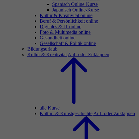
Spanisch Online-Kurse
Japanisch Online-Kurse
Kultur & Kreativität online
Beruf & Persönlichkeit online
Digitales & IT online
Foto & Multimedia online
Gesundheit online
Gesellschaft & Politik online
Bildungsurlaub
Kultur & Kreativität
Auf- oder Zuklappen
alle Kurse
Kultur- & Kunstgeschichte
Auf- oder Zuklappen