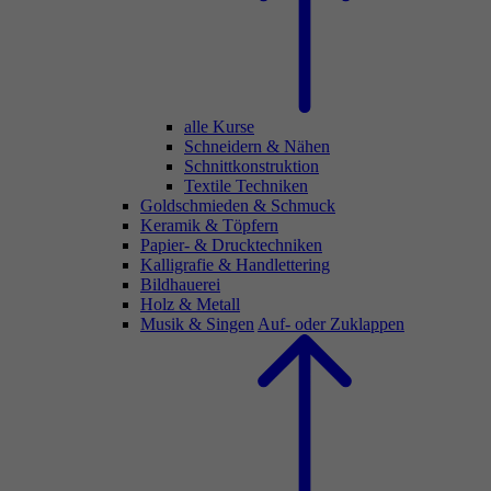
alle Kurse
Schneidern & Nähen
Schnittkonstruktion
Textile Techniken
Goldschmieden & Schmuck
Keramik & Töpfern
Papier- & Drucktechniken
Kalligrafie & Handlettering
Bildhauerei
Holz & Metall
Musik & Singen
Auf- oder Zuklappen