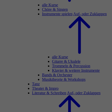
alle Kurse
Chöre & Singen
Instrumente spielen
Auf- oder Zuklappen
alle Kurse
Gitarre & Ukulele
Trommeln & Percussion
Klavier & weitere Instrumente
Bands & Orchester
Musiktheorie & Workshops
Tanz
Theater & Impro
Literatur & Schreiben
Auf- oder Zuklappen