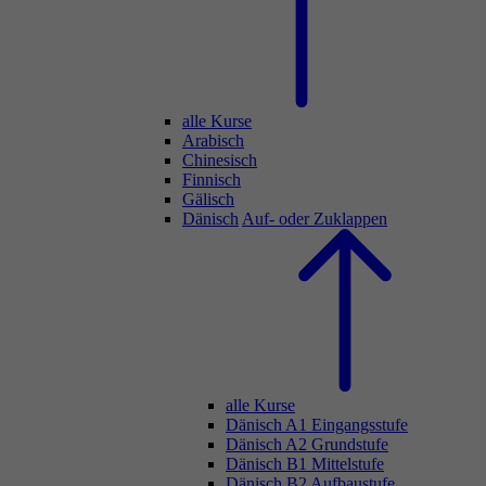
alle Kurse
Arabisch
Chinesisch
Finnisch
Gälisch
Dänisch
Auf- oder Zuklappen
alle Kurse
Dänisch A1 Eingangsstufe
Dänisch A2 Grundstufe
Dänisch B1 Mittelstufe
Dänisch B2 Aufbaustufe