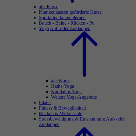
alle Kurse
Krankenkassen geförderte Kurse
Sportarten kennenlernen
Bauch - Beine - Rücken - Po
Yoga
Auf- oder Zuklappen
alle Kurse
Hatha-Yoga
Kundalini-Yoga
Weitere Yoga-Angebote
Pilates
Fitness & Beweglichkeit
Rücken & Wirbelsäule
Stressbewältigung & Entspannung
Auf- oder
Zuklappen