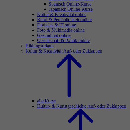
Spanisch Online-Kurse
Japanisch Online-Kurse
Kultur & Kreativität online
Beruf & Persönlichkeit online
Digitales & IT online
Foto & Multimedia online
Gesundheit online
Gesellschaft & Politik online
Bildungsurlaub
Kultur & Kreativität
Auf- oder Zuklappen
alle Kurse
Kultur- & Kunstgeschichte
Auf- oder Zuklappen