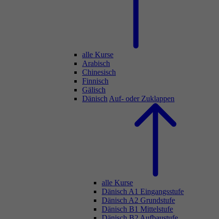
alle Kurse
Arabisch
Chinesisch
Finnisch
Gälisch
Dänisch
Auf- oder Zuklappen
alle Kurse
Dänisch A1 Eingangsstufe
Dänisch A2 Grundstufe
Dänisch B1 Mittelstufe
Dänisch B2 Aufbaustufe