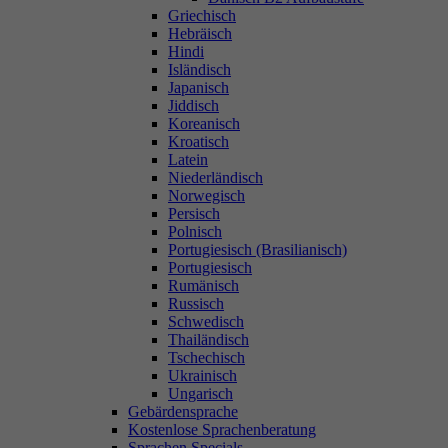
Griechisch
Hebräisch
Hindi
Isländisch
Japanisch
Jiddisch
Koreanisch
Kroatisch
Latein
Niederländisch
Norwegisch
Persisch
Polnisch
Portugiesisch (Brasilianisch)
Portugiesisch
Rumänisch
Russisch
Schwedisch
Thailändisch
Tschechisch
Ukrainisch
Ungarisch
Gebärdensprache
Kostenlose Sprachenberatung
Sprachen Specials