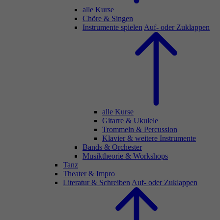
alle Kurse
Chöre & Singen
Instrumente spielen
Auf- oder Zuklappen
alle Kurse
Gitarre & Ukulele
Trommeln & Percussion
Klavier & weitere Instrumente
Bands & Orchester
Musiktheorie & Workshops
Tanz
Theater & Impro
Literatur & Schreiben
Auf- oder Zuklappen