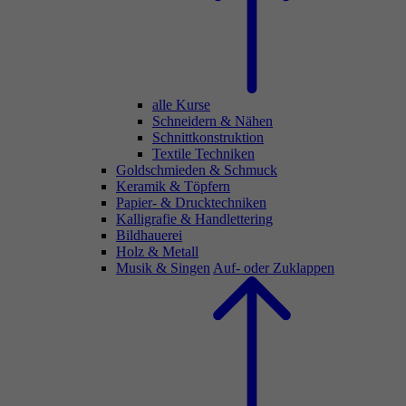
alle Kurse
Schneidern & Nähen
Schnittkonstruktion
Textile Techniken
Goldschmieden & Schmuck
Keramik & Töpfern
Papier- & Drucktechniken
Kalligrafie & Handlettering
Bildhauerei
Holz & Metall
Musik & Singen
Auf- oder Zuklappen