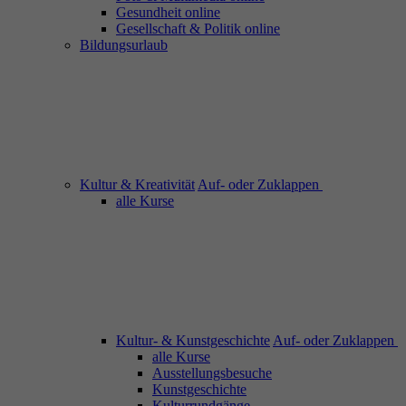
Gesundheit online
Gesellschaft & Politik online
Bildungsurlaub
Kultur & Kreativität
Auf- oder Zuklappen
alle Kurse
Kultur- & Kunstgeschichte
Auf- oder Zuklappen
alle Kurse
Ausstellungsbesuche
Kunstgeschichte
Kulturrundgänge