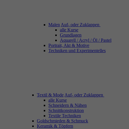
Malen
Auf- oder Zuklappen
alle Kurse
Grundlagen
Aquarell / Acryl / Öl / Pastel
Portrait, Akt & Motive
Techniken und Experimentelles
Textil & Mode
Auf- oder Zuklappen
alle Kurse
Schneidern & Nähen
Schnittkonstruktion
Textile Techniken
Goldschmieden & Schmuck
Keramik & Töpfern