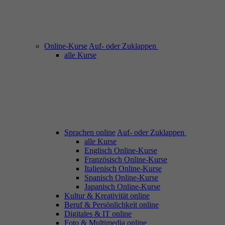
Online-Kurse
Auf- oder Zuklappen
alle Kurse
Sprachen online
Auf- oder Zuklappen
alle Kurse
Englisch Online-Kurse
Französisch Online-Kurse
Italienisch Online-Kurse
Spanisch Online-Kurse
Japanisch Online-Kurse
Kultur & Kreativität online
Beruf & Persönlichkeit online
Digitales & IT online
Foto & Multimedia online