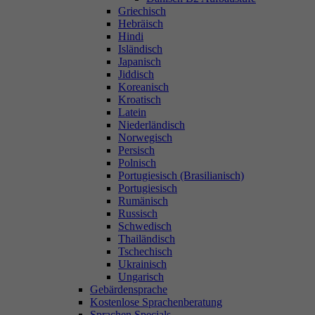
Griechisch
Hebräisch
Hindi
Isländisch
Japanisch
Jiddisch
Koreanisch
Kroatisch
Latein
Niederländisch
Norwegisch
Persisch
Polnisch
Portugiesisch (Brasilianisch)
Portugiesisch
Rumänisch
Russisch
Schwedisch
Thailändisch
Tschechisch
Ukrainisch
Ungarisch
Gebärdensprache
Kostenlose Sprachenberatung
Sprachen Specials