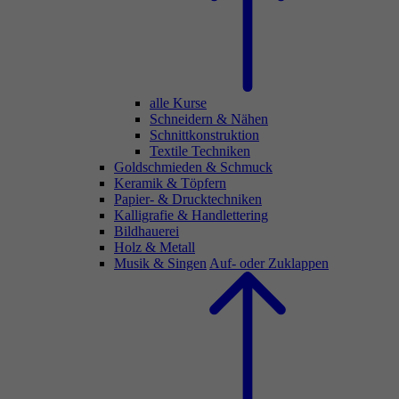
alle Kurse
Schneidern & Nähen
Schnittkonstruktion
Textile Techniken
Goldschmieden & Schmuck
Keramik & Töpfern
Papier- & Drucktechniken
Kalligrafie & Handlettering
Bildhauerei
Holz & Metall
Musik & Singen
Auf- oder Zuklappen