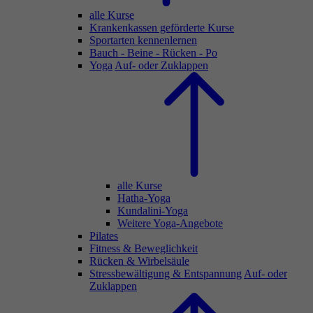
alle Kurse
Krankenkassen geförderte Kurse
Sportarten kennenlernen
Bauch - Beine - Rücken - Po
Yoga
Auf- oder Zuklappen
alle Kurse
Hatha-Yoga
Kundalini-Yoga
Weitere Yoga-Angebote
Pilates
Fitness & Beweglichkeit
Rücken & Wirbelsäule
Stressbewältigung & Entspannung
Auf- oder
Zuklappen