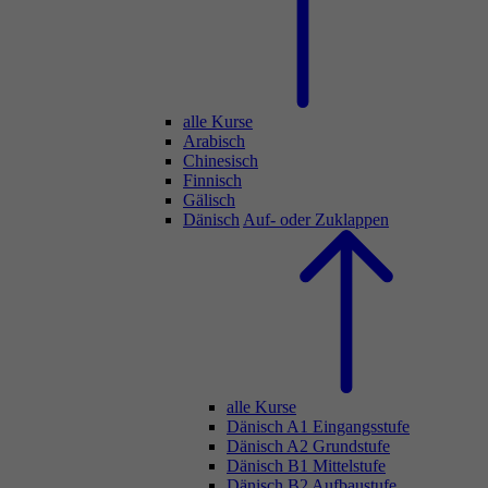
alle Kurse
Arabisch
Chinesisch
Finnisch
Gälisch
Dänisch
Auf- oder Zuklappen
alle Kurse
Dänisch A1 Eingangsstufe
Dänisch A2 Grundstufe
Dänisch B1 Mittelstufe
Dänisch B2 Aufbaustufe