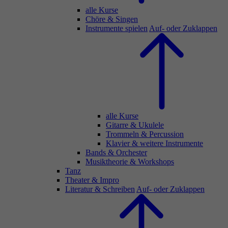
alle Kurse
Chöre & Singen
Instrumente spielen
Auf- oder Zuklappen
alle Kurse
Gitarre & Ukulele
Trommeln & Percussion
Klavier & weitere Instrumente
Bands & Orchester
Musiktheorie & Workshops
Tanz
Theater & Impro
Literatur & Schreiben
Auf- oder Zuklappen