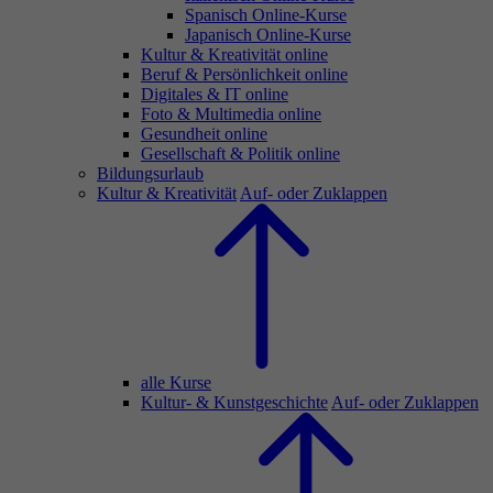
Spanisch Online-Kurse
Japanisch Online-Kurse
Kultur & Kreativität online
Beruf & Persönlichkeit online
Digitales & IT online
Foto & Multimedia online
Gesundheit online
Gesellschaft & Politik online
Bildungsurlaub
Kultur & Kreativität
Auf- oder Zuklappen
alle Kurse
Kultur- & Kunstgeschichte
Auf- oder Zuklappen