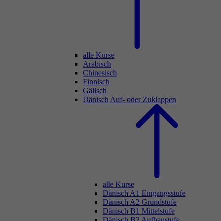
alle Kurse
Arabisch
Chinesisch
Finnisch
Gälisch
Dänisch
Auf- oder Zuklappen
alle Kurse
Dänisch A1 Eingangsstufe
Dänisch A2 Grundstufe
Dänisch B1 Mittelstufe
Dänisch B2 Aufbaustufe