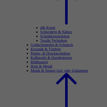
alle Kurse
Schneidern & Nähen
Schnittkonstruktion
Textile Techniken
Goldschmieden & Schmuck
Keramik & Töpfern
Papier- & Drucktechniken
Kalligrafie & Handlettering
Bildhauerei
Holz & Metall
Musik & Singen
Auf- oder Zuklappen