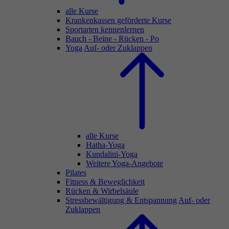
alle Kurse
Krankenkassen geförderte Kurse
Sportarten kennenlernen
Bauch - Beine - Rücken - Po
Yoga
Auf- oder Zuklappen
alle Kurse
Hatha-Yoga
Kundalini-Yoga
Weitere Yoga-Angebote
Pilates
Fitness & Beweglichkeit
Rücken & Wirbelsäule
Stressbewältigung & Entspannung
Auf- oder
Zuklappen