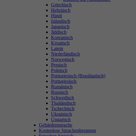
Griechisch
Hebräisch
Hindi
Isländisch
Japanisch
Jiddisch
Koreanisch
Kroatisch
Latein
Niederländisch
Norwegisch
Persisch
Polnisch
Portugiesisch (Brasilianisch)
Portugiesisch
Rumänisch
Russisch
Schwedisch
Thailändisch
Tschechisch
Ukrainisch
Ungarisch
Gebärdensprache
Kostenlose Sprachenberatung
Sprachen Specials