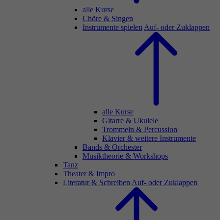
alle Kurse
Chöre & Singen
Instrumente spielen
Auf- oder Zuklappen
alle Kurse
Gitarre & Ukulele
Trommeln & Percussion
Klavier & weitere Instrumente
Bands & Orchester
Musiktheorie & Workshops
Tanz
Theater & Impro
Literatur & Schreiben
Auf- oder Zuklappen