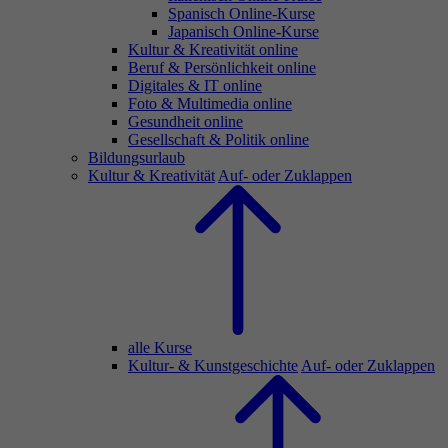
Spanisch Online-Kurse
Japanisch Online-Kurse
Kultur & Kreativität online
Beruf & Persönlichkeit online
Digitales & IT online
Foto & Multimedia online
Gesundheit online
Gesellschaft & Politik online
Bildungsurlaub
Kultur & Kreativität
Auf- oder Zuklappen
alle Kurse
Kultur- & Kunstgeschichte
Auf- oder Zuklappen