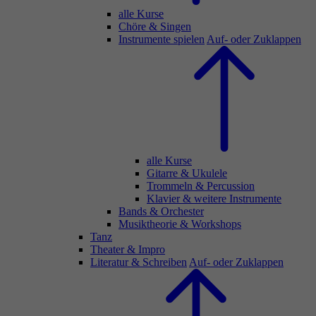
alle Kurse
Chöre & Singen
Instrumente spielen
Auf- oder Zuklappen
alle Kurse
Gitarre & Ukulele
Trommeln & Percussion
Klavier & weitere Instrumente
Bands & Orchester
Musiktheorie & Workshops
Tanz
Theater & Impro
Literatur & Schreiben
Auf- oder Zuklappen