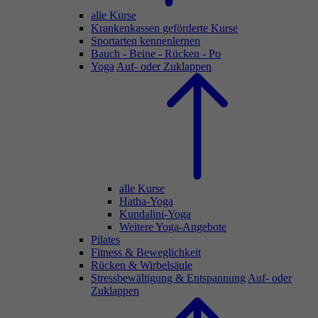
alle Kurse
Krankenkassen geförderte Kurse
Sportarten kennenlernen
Bauch - Beine - Rücken - Po
Yoga
Auf- oder Zuklappen
alle Kurse
Hatha-Yoga
Kundalini-Yoga
Weitere Yoga-Angebote
Pilates
Fitness & Beweglichkeit
Rücken & Wirbelsäule
Stressbewältigung & Entspannung
Auf- oder
Zuklappen