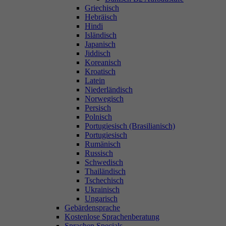
Griechisch
Hebräisch
Hindi
Isländisch
Japanisch
Jiddisch
Koreanisch
Kroatisch
Latein
Niederländisch
Norwegisch
Persisch
Polnisch
Portugiesisch (Brasilianisch)
Portugiesisch
Rumänisch
Russisch
Schwedisch
Thailändisch
Tschechisch
Ukrainisch
Ungarisch
Gebärdensprache
Kostenlose Sprachenberatung
Sprachen Specials