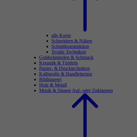
alle Kurse
Schneidern & Nähen
Schnittkonstruktion
Textile Techniken
Goldschmieden & Schmuck
Keramik & Töpfern
Papier- & Drucktechniken
Kalligrafie & Handlettering
Bildhauerei
Holz & Metall
Musik & Singen
Auf- oder Zuklappen