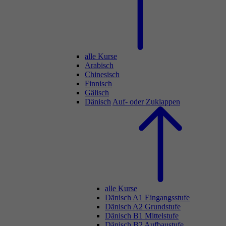
alle Kurse
Arabisch
Chinesisch
Finnisch
Gälisch
Dänisch
Auf- oder Zuklappen
alle Kurse
Dänisch A1 Eingangsstufe
Dänisch A2 Grundstufe
Dänisch B1 Mittelstufe
Dänisch B2 Aufbaustufe