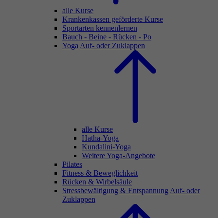
alle Kurse
Krankenkassen geförderte Kurse
Sportarten kennenlernen
Bauch - Beine - Rücken - Po
Yoga
Auf- oder Zuklappen
alle Kurse
Hatha-Yoga
Kundalini-Yoga
Weitere Yoga-Angebote
Pilates
Fitness & Beweglichkeit
Rücken & Wirbelsäule
Stressbewältigung & Entspannung
Auf- oder
Zuklappen