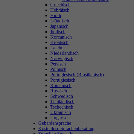
Griechisch
Hebräisch
Hindi
Isländisch
Japanisch
Jiddisch
Koreanisch
Kroatisch
Latein
Niederländisch
Norwegisch
Persisch
Polnisch
Portugiesisch (Brasilianisch)
Portugiesisch
Rumänisch
Russisch
Schwedisch
Thailändisch
Tschechisch
Ukrainisch
Ungarisch
Gebärdensprache
Kostenlose Sprachenberatung
Sprachen Specials