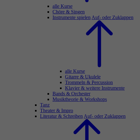
alle Kurse
Chöre & Singen
Instrumente spielen
Auf- oder Zuklappen
alle Kurse
Gitarre & Ukulele
Trommeln & Percussion
Klavier & weitere Instrumente
Bands & Orchester
Musiktheorie & Workshops
Tanz
Theater & Impro
Literatur & Schreiben
Auf- oder Zuklappen