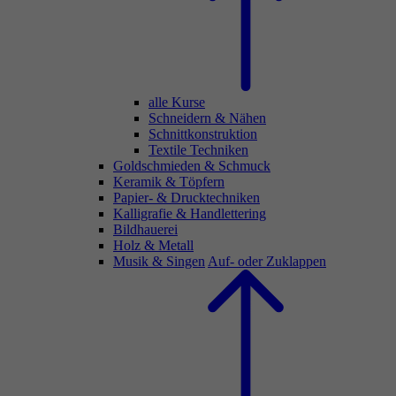
alle Kurse
Schneidern & Nähen
Schnittkonstruktion
Textile Techniken
Goldschmieden & Schmuck
Keramik & Töpfern
Papier- & Drucktechniken
Kalligrafie & Handlettering
Bildhauerei
Holz & Metall
Musik & Singen
Auf- oder Zuklappen