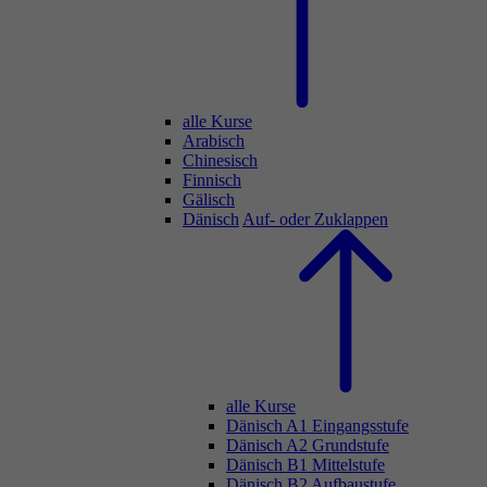
alle Kurse
Arabisch
Chinesisch
Finnisch
Gälisch
Dänisch
Auf- oder Zuklappen
alle Kurse
Dänisch A1 Eingangsstufe
Dänisch A2 Grundstufe
Dänisch B1 Mittelstufe
Dänisch B2 Aufbaustufe