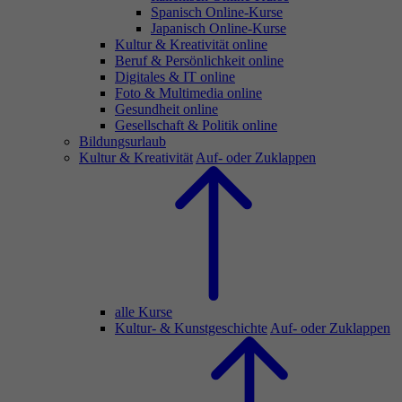
Spanisch Online-Kurse
Japanisch Online-Kurse
Kultur & Kreativität online
Beruf & Persönlichkeit online
Digitales & IT online
Foto & Multimedia online
Gesundheit online
Gesellschaft & Politik online
Bildungsurlaub
Kultur & Kreativität
Auf- oder Zuklappen
alle Kurse
Kultur- & Kunstgeschichte
Auf- oder Zuklappen