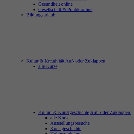
Gesundheit online
Gesellschaft & Politik online
Bildungsurlaub
Kultur & Kreativität
Auf- oder Zuklappen
alle Kurse
Kultur- & Kunstgeschichte
Auf- oder Zuklappen
alle Kurse
Ausstellungsbesuche
Kunstgeschichte
Kulturrundgänge