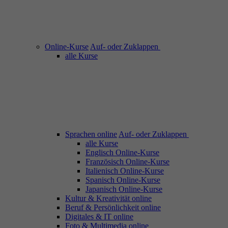
Online-Kurse
Auf- oder Zuklappen
alle Kurse
Sprachen online
Auf- oder Zuklappen
alle Kurse
Englisch Online-Kurse
Französisch Online-Kurse
Italienisch Online-Kurse
Spanisch Online-Kurse
Japanisch Online-Kurse
Kultur & Kreativität online
Beruf & Persönlichkeit online
Digitales & IT online
Foto & Multimedia online