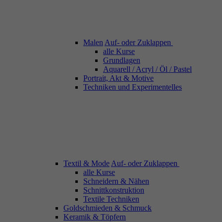
Malen
Auf- oder Zuklappen
alle Kurse
Grundlagen
Aquarell / Acryl / Öl / Pastel
Portrait, Akt & Motive
Techniken und Experimentelles
Textil & Mode
Auf- oder Zuklappen
alle Kurse
Schneidern & Nähen
Schnittkonstruktion
Textile Techniken
Goldschmieden & Schmuck
Keramik & Töpfern