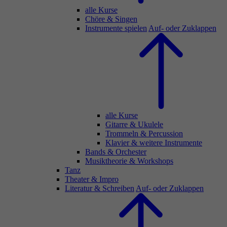
alle Kurse
Chöre & Singen
Instrumente spielen
Auf- oder Zuklappen
alle Kurse
Gitarre & Ukulele
Trommeln & Percussion
Klavier & weitere Instrumente
Bands & Orchester
Musiktheorie & Workshops
Tanz
Theater & Impro
Literatur & Schreiben
Auf- oder Zuklappen