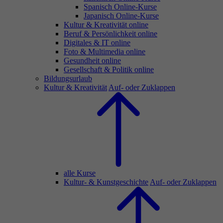
Spanisch Online-Kurse
Japanisch Online-Kurse
Kultur & Kreativität online
Beruf & Persönlichkeit online
Digitales & IT online
Foto & Multimedia online
Gesundheit online
Gesellschaft & Politik online
Bildungsurlaub
Kultur & Kreativität
Auf- oder Zuklappen
alle Kurse
Kultur- & Kunstgeschichte
Auf- oder Zuklappen