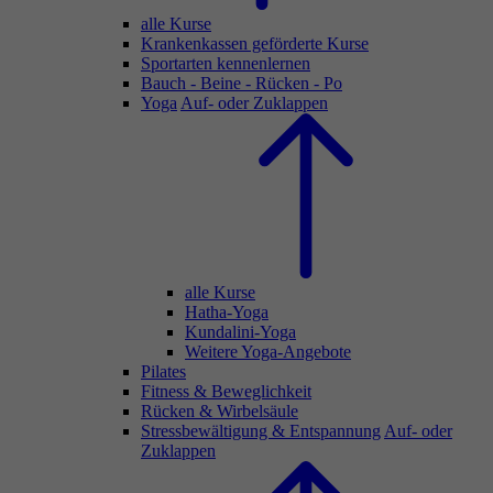
alle Kurse
Krankenkassen geförderte Kurse
Sportarten kennenlernen
Bauch - Beine - Rücken - Po
Yoga
Auf- oder Zuklappen
alle Kurse
Hatha-Yoga
Kundalini-Yoga
Weitere Yoga-Angebote
Pilates
Fitness & Beweglichkeit
Rücken & Wirbelsäule
Stressbewältigung & Entspannung
Auf- oder
Zuklappen