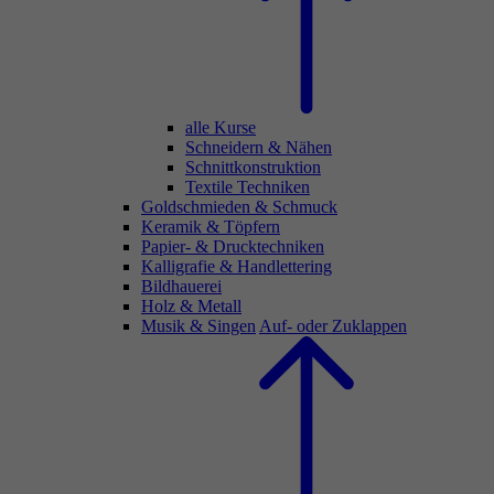
alle Kurse
Schneidern & Nähen
Schnittkonstruktion
Textile Techniken
Goldschmieden & Schmuck
Keramik & Töpfern
Papier- & Drucktechniken
Kalligrafie & Handlettering
Bildhauerei
Holz & Metall
Musik & Singen
Auf- oder Zuklappen