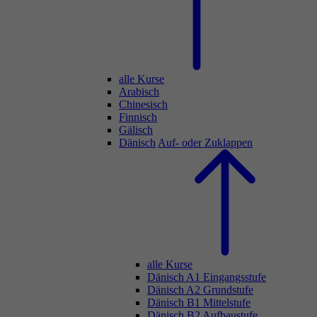
alle Kurse
Arabisch
Chinesisch
Finnisch
Gälisch
Dänisch
Auf- oder Zuklappen
alle Kurse
Dänisch A1 Eingangsstufe
Dänisch A2 Grundstufe
Dänisch B1 Mittelstufe
Dänisch B2 Aufbaustufe