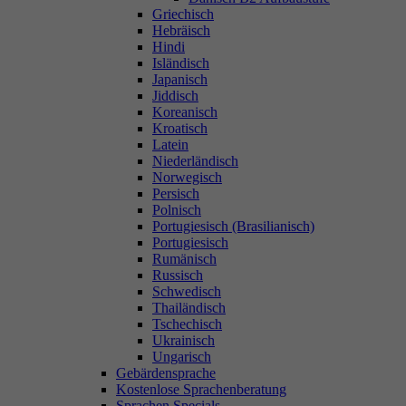
Griechisch
Hebräisch
Hindi
Isländisch
Japanisch
Jiddisch
Koreanisch
Kroatisch
Latein
Niederländisch
Norwegisch
Persisch
Polnisch
Portugiesisch (Brasilianisch)
Portugiesisch
Rumänisch
Russisch
Schwedisch
Thailändisch
Tschechisch
Ukrainisch
Ungarisch
Gebärdensprache
Kostenlose Sprachenberatung
Sprachen Specials