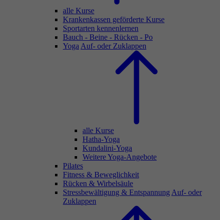
alle Kurse
Krankenkassen geförderte Kurse
Sportarten kennenlernen
Bauch - Beine - Rücken - Po
Yoga
Auf- oder Zuklappen
alle Kurse
Hatha-Yoga
Kundalini-Yoga
Weitere Yoga-Angebote
Pilates
Fitness & Beweglichkeit
Rücken & Wirbelsäule
Stressbewältigung & Entspannung
Auf- oder
Zuklappen