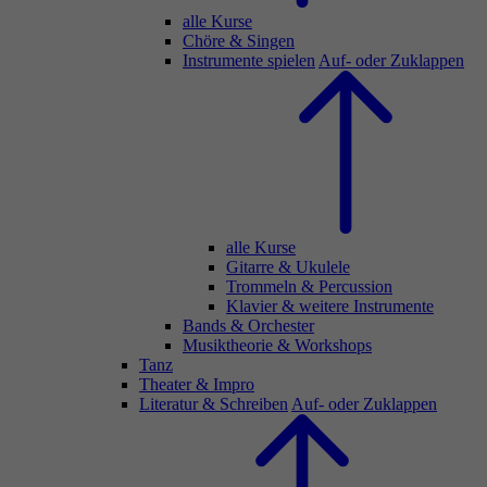
alle Kurse
Chöre & Singen
Instrumente spielen
Auf- oder Zuklappen
alle Kurse
Gitarre & Ukulele
Trommeln & Percussion
Klavier & weitere Instrumente
Bands & Orchester
Musiktheorie & Workshops
Tanz
Theater & Impro
Literatur & Schreiben
Auf- oder Zuklappen