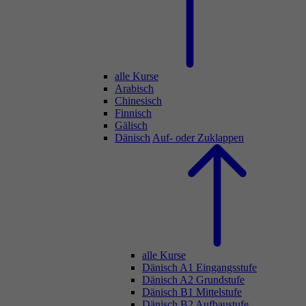
alle Kurse
Arabisch
Chinesisch
Finnisch
Gälisch
Dänisch
Auf- oder Zuklappen
alle Kurse
Dänisch A1 Eingangsstufe
Dänisch A2 Grundstufe
Dänisch B1 Mittelstufe
Dänisch B2 Aufbaustufe