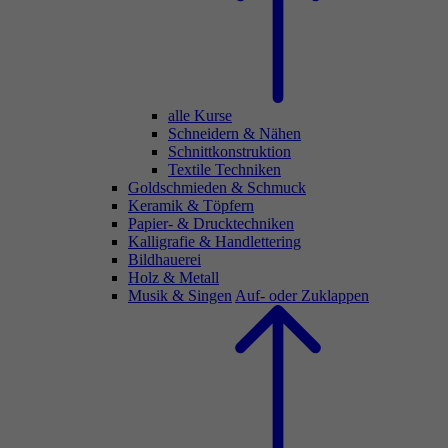
alle Kurse
Schneidern & Nähen
Schnittkonstruktion
Textile Techniken
Goldschmieden & Schmuck
Keramik & Töpfern
Papier- & Drucktechniken
Kalligrafie & Handlettering
Bildhauerei
Holz & Metall
Musik & Singen
Auf- oder Zuklappen