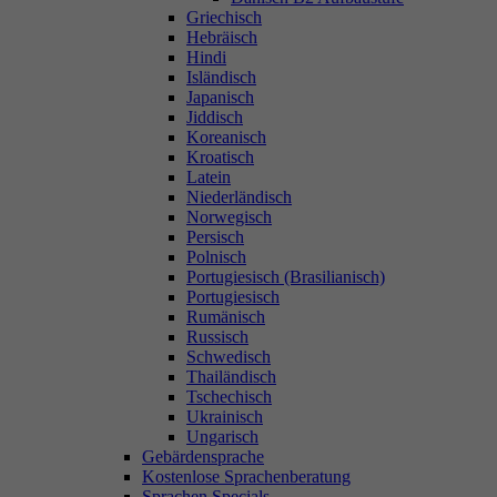
Griechisch
Hebräisch
Hindi
Isländisch
Japanisch
Jiddisch
Koreanisch
Kroatisch
Latein
Niederländisch
Norwegisch
Persisch
Polnisch
Portugiesisch (Brasilianisch)
Portugiesisch
Rumänisch
Russisch
Schwedisch
Thailändisch
Tschechisch
Ukrainisch
Ungarisch
Gebärdensprache
Kostenlose Sprachenberatung
Sprachen Specials