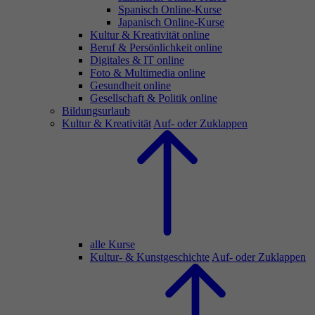
Spanisch Online-Kurse
Japanisch Online-Kurse
Kultur & Kreativität online
Beruf & Persönlichkeit online
Digitales & IT online
Foto & Multimedia online
Gesundheit online
Gesellschaft & Politik online
Bildungsurlaub
Kultur & Kreativität
Auf- oder Zuklappen
alle Kurse
Kultur- & Kunstgeschichte
Auf- oder Zuklappen