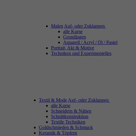
Malen
Auf- oder Zuklappen
alle Kurse
Grundlagen
Aquarell / Acryl / Öl / Pastel
Portrait, Akt & Motive
Techniken und Experimentelles
Textil & Mode
Auf- oder Zuklappen
alle Kurse
Schneidern & Nähen
Schnittkonstruktion
Textile Techniken
Goldschmieden & Schmuck
Keramik & Töpfern