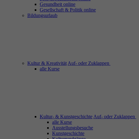
Gesundheit online
Gesellschaft & Politik online
Bildungsurlaub
Kultur & Kreativität
Auf- oder Zuklappen
alle Kurse
Kultur- & Kunstgeschichte
Auf- oder Zuklappen
alle Kurse
Ausstellungsbesuche
Kunstgeschichte
Kulturrundgänge