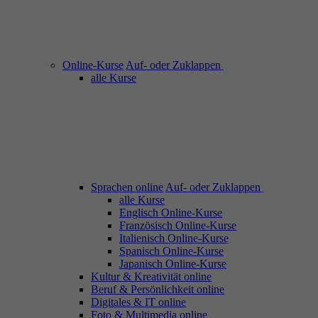
Online-Kurse
Auf- oder Zuklappen
alle Kurse
Sprachen online
Auf- oder Zuklappen
alle Kurse
Englisch Online-Kurse
Französisch Online-Kurse
Italienisch Online-Kurse
Spanisch Online-Kurse
Japanisch Online-Kurse
Kultur & Kreativität online
Beruf & Persönlichkeit online
Digitales & IT online
Foto & Multimedia online