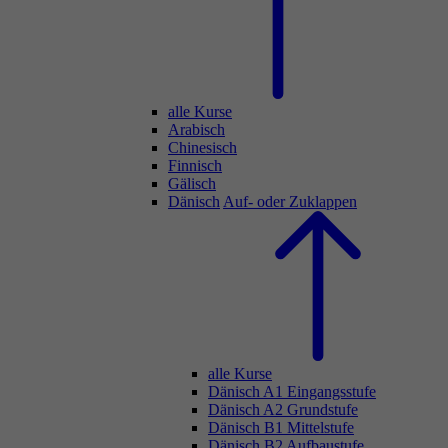
alle Kurse
Arabisch
Chinesisch
Finnisch
Gälisch
Dänisch
Auf- oder Zuklappen
alle Kurse
Dänisch A1 Eingangsstufe
Dänisch A2 Grundstufe
Dänisch B1 Mittelstufe
Dänisch B2 Aufbaustufe