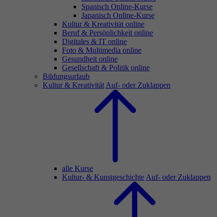
Spanisch Online-Kurse
Japanisch Online-Kurse
Kultur & Kreativität online
Beruf & Persönlichkeit online
Digitales & IT online
Foto & Multimedia online
Gesundheit online
Gesellschaft & Politik online
Bildungsurlaub
Kultur & Kreativität
Auf- oder Zuklappen
alle Kurse
Kultur- & Kunstgeschichte
Auf- oder Zuklappen