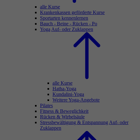
alle Kurse
Krankenkassen geförderte Kurse
Sportarten kennenlernen
Bauch - Beine - Rücken - Po
Yoga
Auf- oder Zuklappen
alle Kurse
Hatha-Yoga
Kundalini-Yoga
Weitere Yoga-Angebote
Pilates
Fitness & Beweglichkeit
Rücken & Wirbelsäule
Stressbewältigung & Entspannung
Auf- oder
Zuklappen