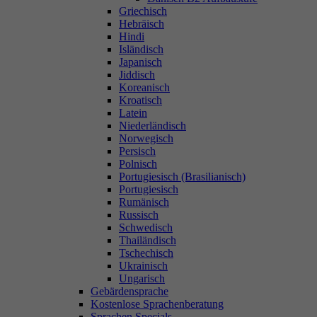
Griechisch
Hebräisch
Hindi
Isländisch
Japanisch
Jiddisch
Koreanisch
Kroatisch
Latein
Niederländisch
Norwegisch
Persisch
Polnisch
Portugiesisch (Brasilianisch)
Portugiesisch
Rumänisch
Russisch
Schwedisch
Thailändisch
Tschechisch
Ukrainisch
Ungarisch
Gebärdensprache
Kostenlose Sprachenberatung
Sprachen Specials