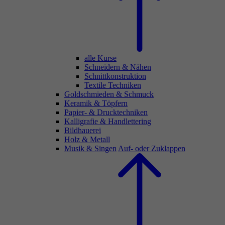
alle Kurse
Schneidern & Nähen
Schnittkonstruktion
Textile Techniken
Goldschmieden & Schmuck
Keramik & Töpfern
Papier- & Drucktechniken
Kalligrafie & Handlettering
Bildhauerei
Holz & Metall
Musik & Singen
Auf- oder Zuklappen