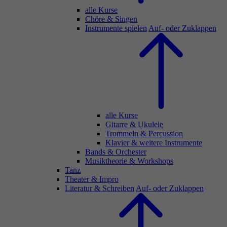
alle Kurse
Chöre & Singen
Instrumente spielen
Auf- oder Zuklappen
alle Kurse
Gitarre & Ukulele
Trommeln & Percussion
Klavier & weitere Instrumente
Bands & Orchester
Musiktheorie & Workshops
Tanz
Theater & Impro
Literatur & Schreiben
Auf- oder Zuklappen